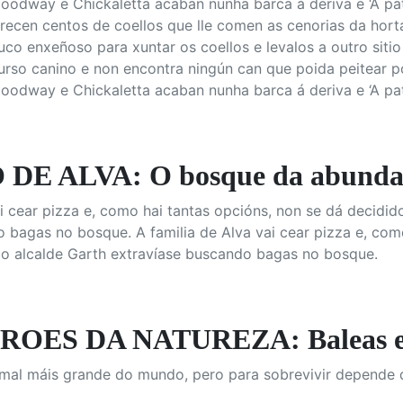
Goodway e Chickaletta acaban nunha barca á deriva e ‘A patr
ecen centos de coellos que lle comen as cenorias da horta. 
uco enxeñoso para xuntar os coellos e levalos a outro siti
curso canino e non encontra ningún can que poida peitear 
Goodway e Chickaletta acaban nunha barca á deriva e ‘A patr
DE ALVA: O bosque da abunda
ai cear pizza e, como hai tantas opcións, non se dá decidid
 bagas no bosque. A familia de Alva vai cear pizza e, como
 o alcalde Garth extravíase buscando bagas no bosque.
ES DA NATUREZA: Baleas e pla
nimal máis grande do mundo, pero para sobrevivir depende 