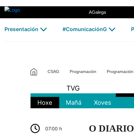
TVG2 - CSAG
Skip to Main Content
AGalega
Presentación
#ComunicaciónG
P
CSAG
Programación
Programació
TVG
Hoxe
Mañá
Xoves
O DIARIO
07:00 h