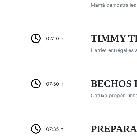
Mamá demóstralles 
TIMMY TIM
07:20 h
Harriet entrégalles
BECHOS I
07:30 h
Catuxa propón unha
PREPARAD
07:35 h