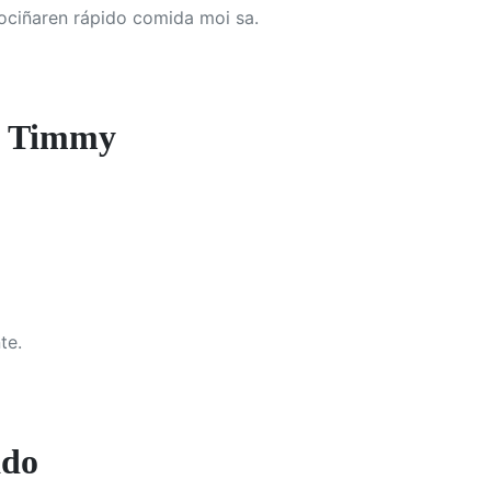
ociñaren rápido comida moi sa.
e Timmy
te.
ado