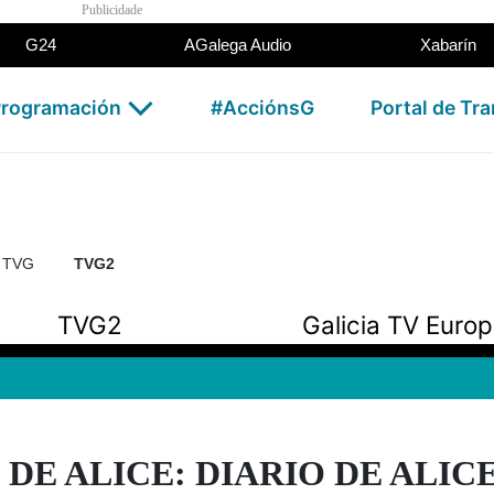
Publicidade
G24
AGalega Audio
Xabarín
rogramación
#AcciónsG
Portal de Tr
n TVG
TVG2
TVG2
Galicia TV Euro
 DE ALICE: DIARIO DE ALICE