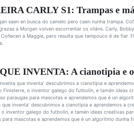
IRA CARLY S1: Trampas e mái
gan saen en busca do camelo pero caen nunha trampa. Coñ
, grazas a Morgan volven escorrentar os viláns. Carly, Bo
 Coñecen a Maggie, pero resulta que tampouco é de fiar. F
s.
UE INVENTA: A cianotipia e o 
Inventa que inventa' descubrimos a cianotipia e aprendem
o Finisterre, o inventor galego do futbolín, e tamén ideas cr
oso paraugas para mascotas e aprendemos que é un algorit
a que inventa' descubrimos a cianotipia e aprendemos a cr
, o inventor galego do futbolín, e tamén ideas creativas par
s para mascotas e aprendemos que é un algoritmo dunha for