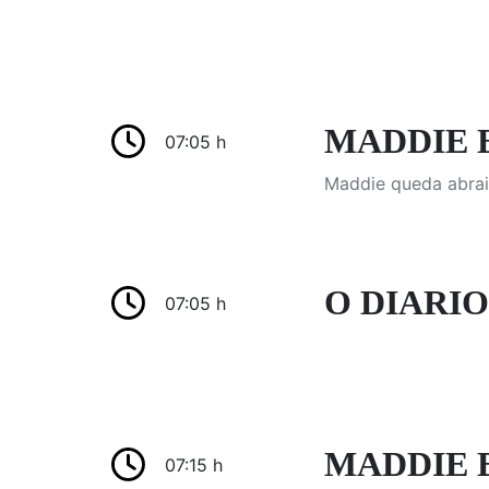
MADDIE E 
07:05 h
Maddie queda abrai
O DIARIO
07:05 h
MADDIE E
07:15 h