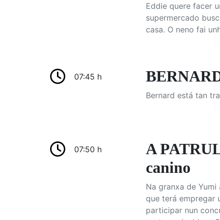
Eddie quere facer u
supermercado buscar
casa. O neno fai un
BERNARD S
07:45 h
Bernard está tan tra
A PATRULLA
07:50 h
canino
Na granxa de Yumi a
que terá empregar u
participar nun con