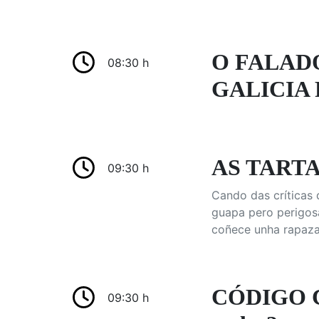
O FALAD
08:30 h
GALICIA 
AS TARTAR
09:30 h
Cando das críticas 
guapa pero perigosa
coñece unha rapaza 
CÓDIGO CI
09:30 h