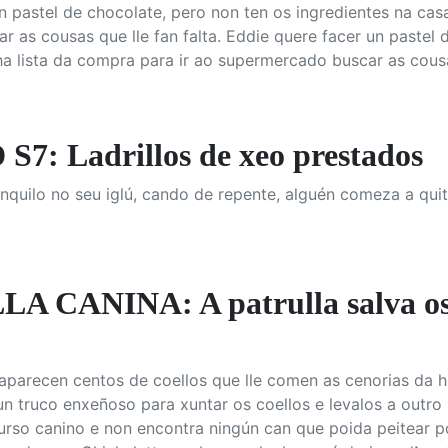
n pastel de chocolate, pero non ten os ingredientes na casa
 as cousas que lle fan falta. Eddie quere facer un pastel 
ha lista da compra para ir ao supermercado buscar as cousas
7: Ladrillos de xeo prestados
nquilo no seu iglú, cando de repente, alguén comeza a quita
 CANINA: A patrulla salva os 
parecen centos de coellos que lle comen as cenorias da hort
n truco enxeñoso para xuntar os coellos e levalos a outro 
curso canino e non encontra ningún can que poida peitear 