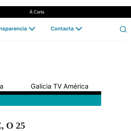
Á Carta
ansparencia
Contacta
pa
Galicia TV América
, O 25