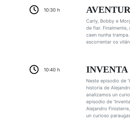
AVENTURE
10:30 h
Carly, Bobby e Mor
de fiar. Finalmente
caen nunha trampa.
escorrentar os vilán
INVENTA Q
10:40 h
Neste episodio de '
historia de Alejandr
analizamos un curi
episodio de 'Invent
Alejandro Finisterre
un curioso parauga