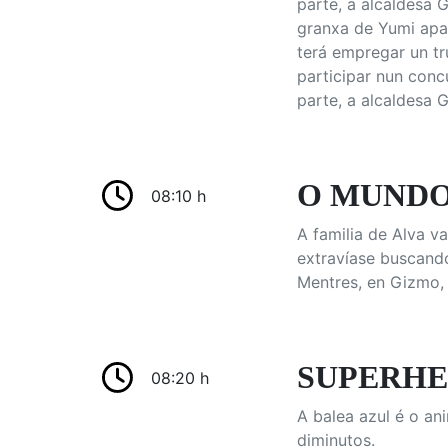
parte, a alcaldesa 
granxa de Yumi apar
terá empregar un tr
participar nun con
parte, a alcaldesa 
O MUNDO 
08:10 h
A familia de Alva v
extravíase buscando
Mentres, en Gizmo,
SUPERHERO
08:20 h
A balea azul é o a
diminutos.