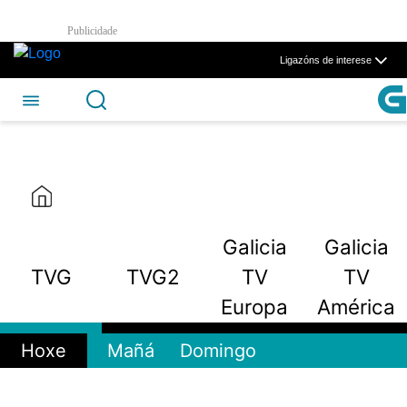
TVG2 - CSAG
Publicidade
Skip to Main Content
Ligazóns de interese
Galicia
Galicia
TVG
TVG2
TV
TV
Europa
América
Hoxe
Mañá
Domingo