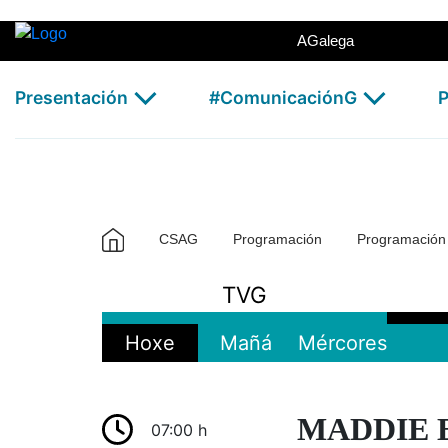
TVG2 - CSAG
Skip to Main Content
AGalega
Presentación
#ComunicaciónG
P
CSAG
Programación
Programació
TVG
Hoxe
Mañá
Mércores
MADDIE E 
07:00 h