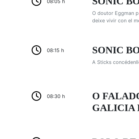
SONIC BOO
08:05 h
O doutor Eggman pre
deixe vivir con el m
SONIC BOO
08:15 h
A Sticks concédenll
O FALAD
08:30 h
GALICIA 