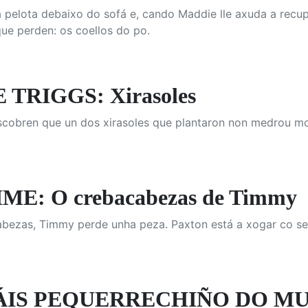
a pelota debaixo do sofá e, cando Maddie lle axuda a recu
ue perden: os coellos do po.
TRIGGS: Xirasoles
cobren que un dos xirasoles que plantaron non medrou moi
E: O crebacabezas de Timmy
bezas, Timmy perde unha peza. Paxton está a xogar co seu
IS PEQUERRECHIÑO DO MUND