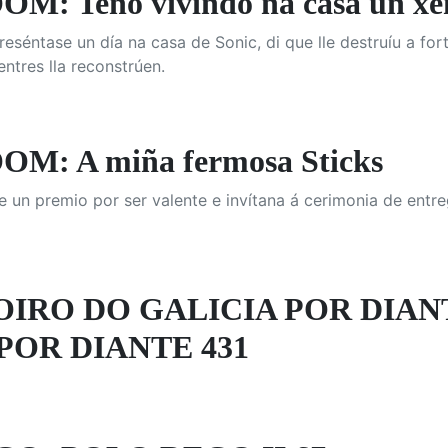
M: Teño vivindo na casa un xe
séntase un día na casa de Sonic, di que lle destruíu a for
entres lla reconstrúen.
M: A miña fermosa Sticks
e un premio por ser valente e invítana á cerimonia de entr
OIRO DO GALICIA POR DIAN
POR DIANTE 431