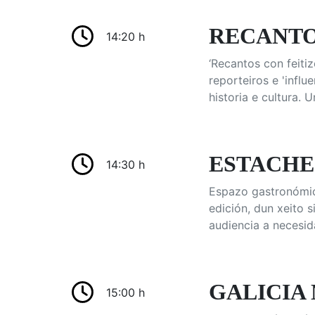
RECANTOS 
14:20 h
‘Recantos con feiti
reporteiros e 'infl
historia e cultura. 
ESTACHE B
14:30 h
Espazo gastronómic
edición, dun xeito 
audiencia a necesid
GALICIA 
15:00 h