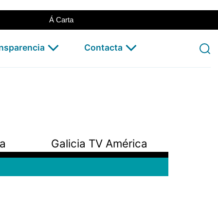
Á Carta
ansparencia
Contacta
pa
Galicia TV América