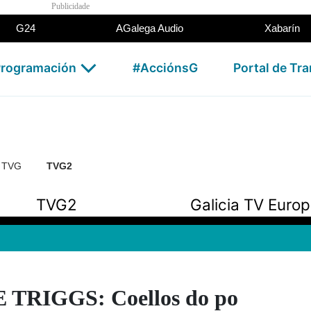
Publicidade
G24
AGalega Audio
Xabarín
rogramación
#AcciónsG
Portal de Tr
n TVG
TVG2
TVG2
Galicia TV Euro
TRIGGS: Coellos do po