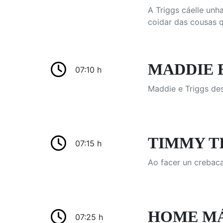
A Triggs cáelle unh
coidar das cousas q
MADDIE E 
07:10 h
Maddie e Triggs des
TIMMY TIM
07:15 h
Ao facer un crebaca
HOME MÁ
07:25 h