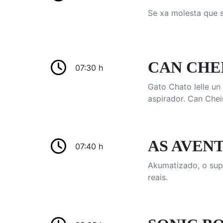
Se xa molesta que s
CAN CHEIR
07:30 h
Gato Chato lelle un
aspirador. Can Chei
AS AVENT
07:40 h
Akumatizado, o sup
reais.