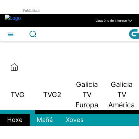
TVG2 - CSAG
Publicidade
Skip to Main Content
Ligazóns de interese
Galicia
Galicia
TVG
TVG2
TV
TV
Europa
América
Hoxe
Mañá
Xoves