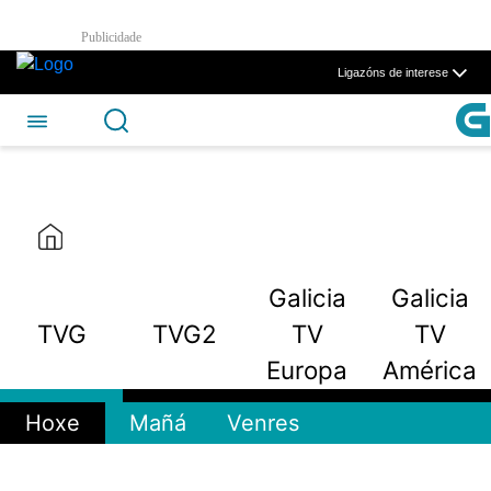
TVG2 - CSAG
Publicidade
Skip to Main Content
Ligazóns de interese
Galicia
Galicia
TVG
TVG2
TV
TV
Europa
América
Hoxe
Mañá
Venres