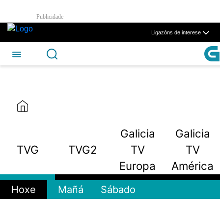
TVG2 - CSAG
Publicidade
Skip to Main Content
Ligazóns de interese
Galicia
Galicia
TVG
TVG2
TV
TV
Europa
América
Hoxe
Mañá
Sábado