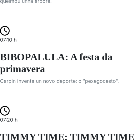
queimou unha árbore.
07:10 h
BIBOPALULA: A festa da
primavera
Carpin inventa un novo deporte: o "pexegocesto".
07:20 h
TIMMY TIME: TIMMY TIME