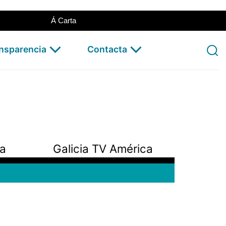
Á Carta
ansparencia
Contacta
pa
Galicia TV América