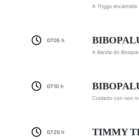
A Triggs encántalle
BIBOPALUL
07:05 h
A Banda do Bosque 
BIBOPALU
07:10 h
Coidado con non m
TIMMY TIM
07:20 h