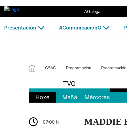
TVG2 - CSAG
Skip to Main Content
AGalega
Presentación
#ComunicaciónG
P
CSAG
Programación
Programació
TVG
Hoxe
Mañá
Mércores
MADDIE E 
07:00 h