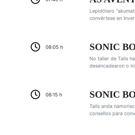
Lepidótero “akumati
convértese en Inver
SONIC BOO
08:05 h
No taller de Tails 
desencadearon o in
SONIC BO
08:15 h
Tails anda namoris
consellos para conv