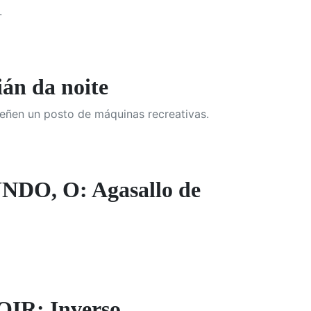
.
n da noite
teñen un posto de máquinas recreativas.
, O: Agasallo de
R: Inverso