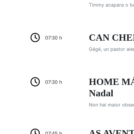
Timmy acapara o bal
CAN CHEIR
07:30 h
Gégé, un pastor ale
HOME MÁI
07:30 h
Nadal
Non hai maior obse
AS AVENT
07:45 h