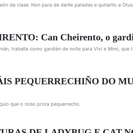
ón da clase. Non para de darlle patadas e quitarllo a Otus
ENTO: Can Cheirento, o gardiá
mán, traballa como gardián de noite para Vivi e Mimi, que 
S PEQUERRECHIÑO DO MUNDO
quio que o noso prota pequerrecho.
URAS DE LADYBUG E CAT NOI