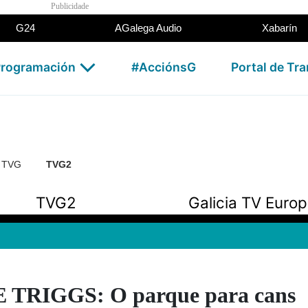
Publicidade
G24
AGalega Audio
Xabarín
rogramación
#AcciónsG
Portal de Tr
n TVG
TVG2
TVG2
Galicia TV Euro
TRIGGS: O parque para cans