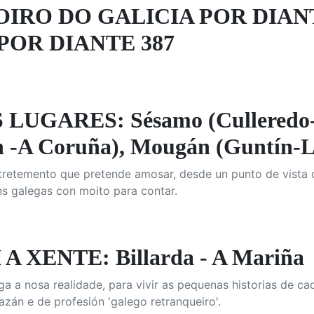
OIRO DO GALICIA POR DIAN
POR DIANTE 387
UGARES: Sésamo (Culleredo-A
n -A Coruña), Mougán (Guntín-
etemento que pretende amosar, desde un punto de vista opti
s galegas con moito para contar.
A XENTE: Billarda - A Mariña
 a nosa realidade, para vivir as pequenas historias de ca
azán e de profesión 'galego retranqueiro'.