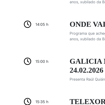
anos, xubilado da B
ONDE VAI 
14:05 h
Programa que achega
anos, xubilado da B
GALICIA
15:00 h
24.02.2026
Presenta Raúl Quián
TELEXOR
15:35 h