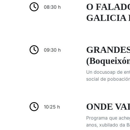
O FALAD
08:30 h
GALICIA 
GRANDES L
09:30 h
(Boqueixó
Un docusoap de entr
social de poboación
ONDE VAI 
10:25 h
Programa que achega
anos, xubilado da B