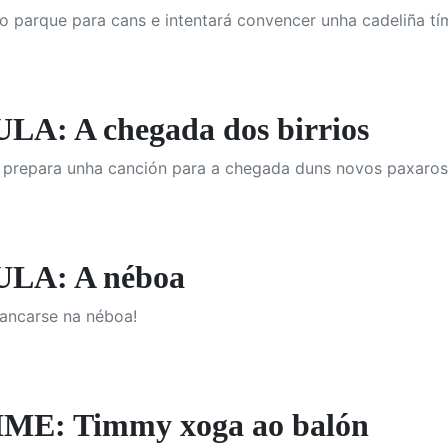
 o parque para cans e intentará convencer unha cadeliña t
A: A chegada dos birrios
prepara unha canción para a chegada duns novos paxaros
LA: A néboa
ancarse na néboa!
E: Timmy xoga ao balón