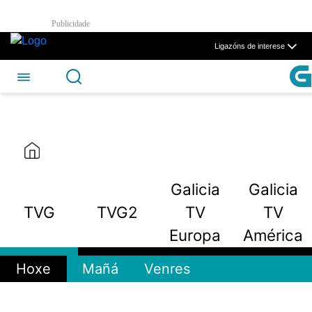
TVG2 - CSAG
Publicidade
Skip to Main Content
Ligazóns de interese
Galicia
Galicia
TVG
TVG2
TV
TV
Europa
América
Hoxe
Mañá
Venres