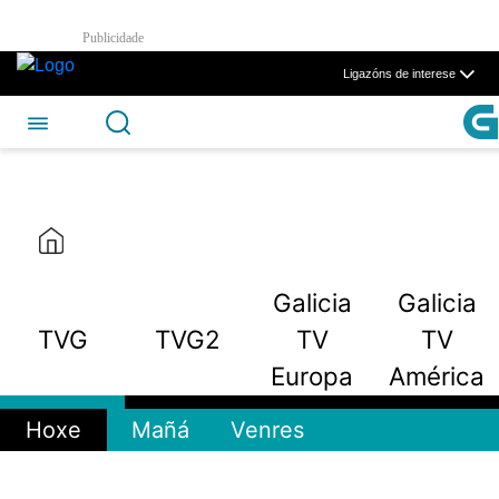
TVG2 - CSAG
Publicidade
Skip to Main Content
Ligazóns de interese
Galicia
Galicia
TVG
TVG2
TV
TV
Europa
América
Hoxe
Mañá
Venres