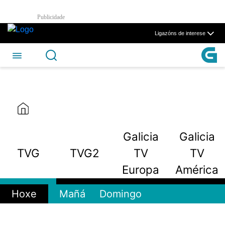
TVG2 - CSAG
Publicidade
Skip to Main Content
Ligazóns de interese
Galicia
Galicia
TVG
TVG2
TV
TV
Europa
América
Hoxe
Mañá
Domingo