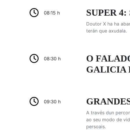
SUPER 4: 
08:15 h
Doutor X ha ha aba
terán que axudala.
O FALAD
08:30 h
GALICIA 
GRANDES L
09:30 h
A través dun percor
ao seu modo de vida
persoais.