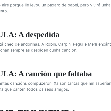
aire porque lle levou un paxaro de papel, pero vivirá unh
ento.
LA: A despedida
á cheo de andoriñas. A Robin, Carpin, Pegui e Merli encánta
rchan sempre as despiden cunha canción.
A: A canción que faltaba
ntas cancións compuxeron. Xa son tantas que nin saberían d
na que canten todos os seus amigos.