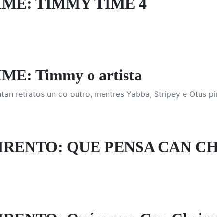
IME: TIMMY TIME 4
E: Timmy o artista
tan retratos un do outro, mentres Yabba, Stripey e Otus pin
IRENTO: QUE PENSA CAN C