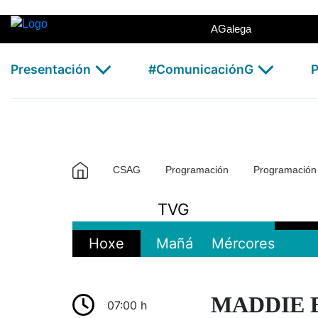
TVG2 - CSAG
Skip to Main Content
AGalega
Presentación
#ComunicaciónG
P
CSAG
Programación
Programació
TVG
Hoxe
Mañá
Mércores
MADDIE E
07:00 h