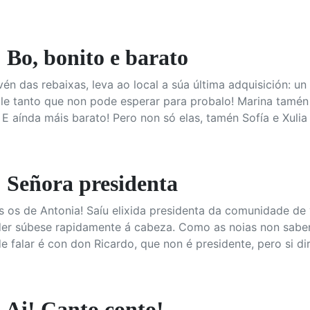
Bo, bonito e barato
vén das rebaixas, leva ao local a súa última adquisición: u
ulle tanto que non pode esperar para probalo! Marina tam
E aínda máis barato! Pero non só elas, tamén Sofía e Xuli
Señora presidenta
s os de Antonia! Saíu elixida presidenta da comunidade de
der súbese rapidamente á cabeza. Como as noias non saben
 falar é con don Ricardo, que non é presidente, pero si dir
Ai! Canto conto!