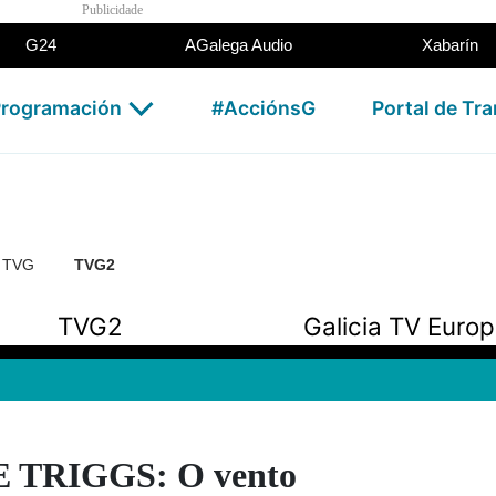
Publicidade
G24
AGalega Audio
Xabarín
rogramación
#AcciónsG
Portal de Tr
n TVG
TVG2
TVG2
Galicia TV Euro
 TRIGGS: O vento