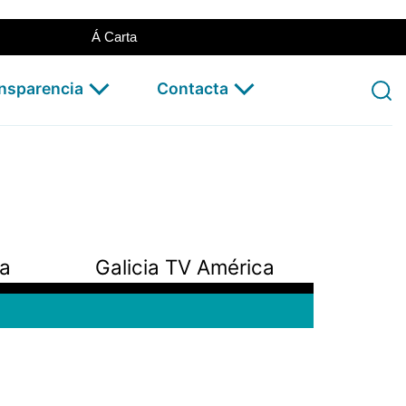
Á Carta
ansparencia
Contacta
pa
Galicia TV América