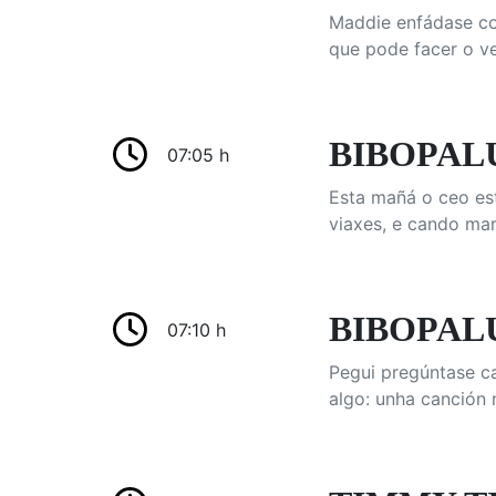
Maddie enfádase co 
que pode facer o v
BIBOPALU
07:05 h
Esta mañá o ceo est
viaxes, e cando ma
BIBOPALUL
07:10 h
Pegui pregúntase ca
algo: unha canción 