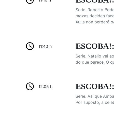
11:10 h
Serie. Roberto Bode
mozas deciden facer
Xulia non perderá oc
ESCOBA!: 
11:40 h
Serie. Natalio vai a
do que parece. O qu
ESCOBA!: 
12:05 h
Serie. Así que Ampa
Por suposto, a cele