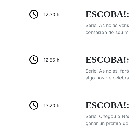
ESCOBA!: 
12:30 h
Serie. As noias ven
confesión do seu ma
ESCOBA!: 
12:55 h
Serie. As noias, fa
algo novo e celebra
ESCOBA!:
13:20 h
Serie. Chegou o Nad
gañar un premio de 