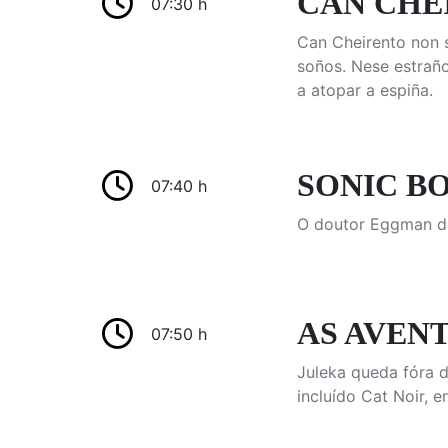
CAN CHEI
07:30 h
Can Cheirento non 
soños. Nese estraño
a atopar a espiña.
SONIC BO
07:40 h
O doutor Eggman des
AS AVENT
07:50 h
Juleka queda fóra d
incluído Cat Noir, e