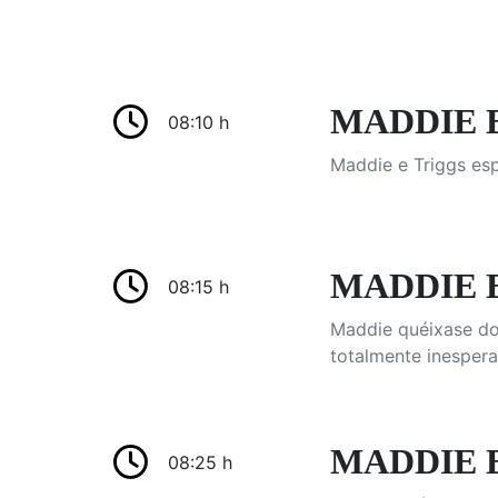
MADDIE E 
08:10 h
Maddie e Triggs esp
MADDIE E
08:15 h
Maddie quéixase do 
totalmente inespera
MADDIE E 
08:25 h