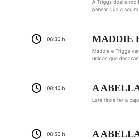
A Triggs dóelle moi
pensar que o seu me
MADDIE E 
08:30 h
Maddie e Triggs van
únicos que desexan 
A ABELLA 
08:40 h
Lara finxe ter a ca
A ABELLA 
08:50 h