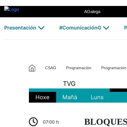
TVG2 - CSAG
Skip to Main Content
AGalega
Presentación
#ComunicaciónG
P
CSAG
Programación
Programació
TVG
Hoxe
Mañá
Luns
BLOQUES D
07:00 h