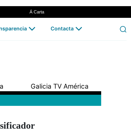
Á Carta
ansparencia
Contacta
pa
Galicia TV América
ificador