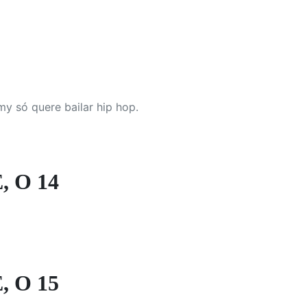
my só quere bailar hip hop.
, O 14
, O 15