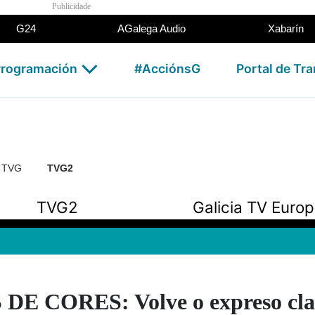
Publicidade
G24
AGalega Audio
Xabarín
rogramación
#AcciónsG
Portal de Tr
n TVG
TVG2
TVG2
Galicia TV Euro
E CORES: Volve o expreso clas