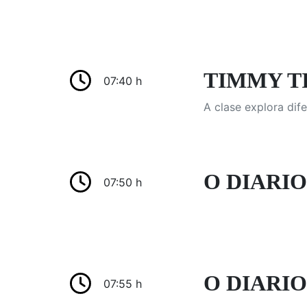
TIMMY TIM
07:40 h
A clase explora dif
O DIARIO
07:50 h
O DIARIO
07:55 h