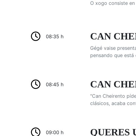
O xogo consiste en 
CAN CHE
08:35 h
Gégé vaise presenta
pensando que está e
CAN CHE
08:45 h
"Can Cheirento píde
clásicos, acaba con
QUERES U
09:00 h