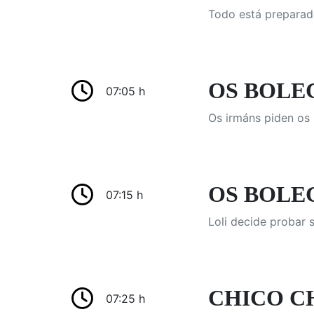
Todo está preparado
OS BOLE
07:05 h
Os irmáns piden os s
OS BOLE
07:15 h
Loli decide probar 
CHICO CH
07:25 h