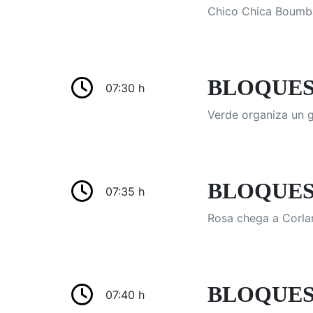
Chico Chica Boumba
BLOQUES
07:30 h
Verde organiza un 
BLOQUES
07:35 h
Rosa chega a Corla
BLOQUES
07:40 h