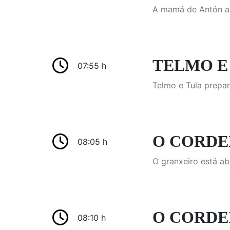
A mamá de Antón ac
TELMO E 
07:55 h
Telmo e Tula prepar
O CORDEI
08:05 h
O granxeiro está ab
O CORDEI
08:10 h