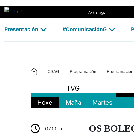
TVG2 - CSAG
Skip to Main Content
AGalega
Presentación
#ComunicaciónG
P
CSAG
Programación
Programació
TVG
Hoxe
Mañá
Martes
OS BOLE
07:00 h