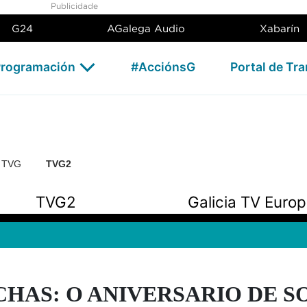
Publicidade
G24
AGalega Audio
Xabarín
rogramación
#AcciónsG
Portal de Tr
n TVG
TVG2
TVG2
Galicia TV Euro
CHAS: O ANIVERSARIO DE S