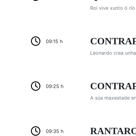
Roi vive xunto ó rí
CONTRAPT
09:15 h
Leonardo crea unha
CONTRAPTU
09:25 h
A súa maxestade en
RANTARO
09:35 h