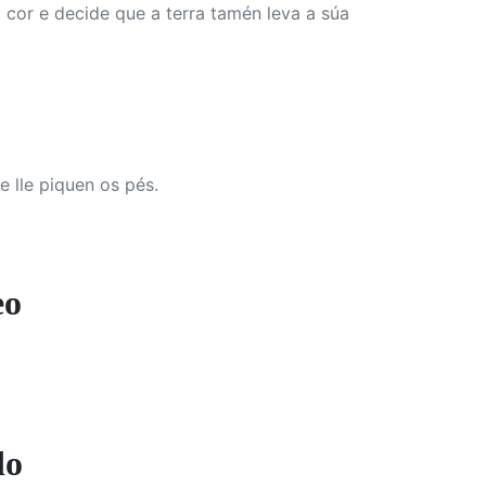
 cor e decide que a terra tamén leva a súa
 lle piquen os pés.
eo
do