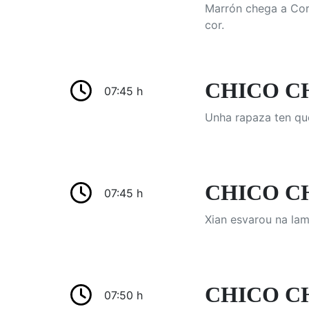
Marrón chega a Corl
cor.
CHICO CH
07:45 h
Unha rapaza ten que
CHICO CHI
07:45 h
Xian esvarou na lam
CHICO CH
07:50 h