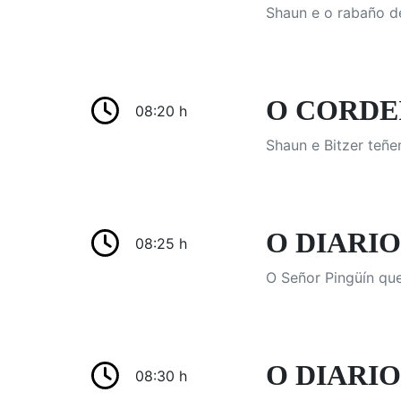
Shaun e o rabaño de
O CORDEIR
08:20 h
Shaun e Bitzer teñe
O DIARIO 
08:25 h
O Señor Pingüín que
O DIARIO 
08:30 h