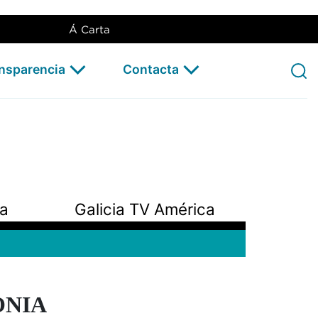
Á Carta
ansparencia
Contacta
pa
Galicia TV América
ONIA