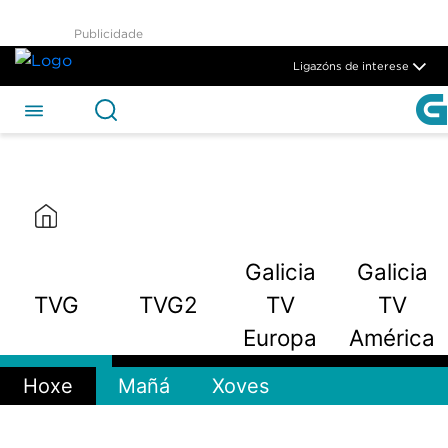
TVG2 - CSAG
Publicidade
Skip to Main Content
Ligazóns de interese
Galicia
Galicia
TVG
TVG2
TV
TV
Europa
América
Hoxe
Mañá
Xoves