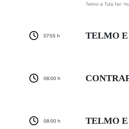
Telmo e Tula fan 'm
TELMO E 
07:55 h
CONTRAP
08:00 h
TELMO E 
08:00 h