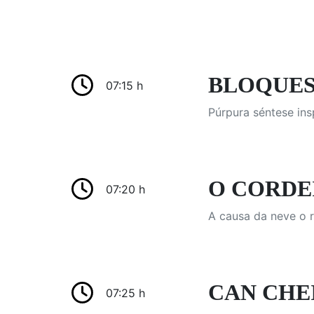
BLOQUES D
07:15 h
Púrpura séntese ins
O CORDEI
07:20 h
A causa da neve o 
CAN CHEIR
07:25 h