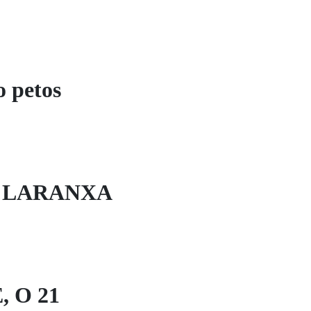
 petos
E LARANXA
, O 21