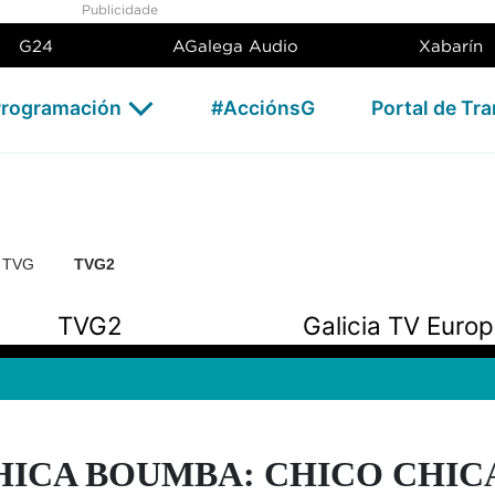
Publicidade
G24
AGalega Audio
Xabarín
rogramación
#AcciónsG
Portal de Tr
n TVG
TVG2
TVG2
Galicia TV Euro
HICA BOUMBA: CHICO CHIC