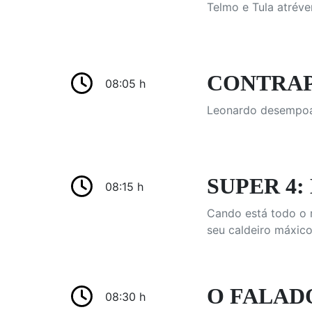
Telmo e Tula atréve
CONTRAPT
08:05 h
Leonardo desempoa 
SUPER 4: 
08:15 h
Cando está todo o 
seu caldeiro máxico
O FALAD
08:30 h