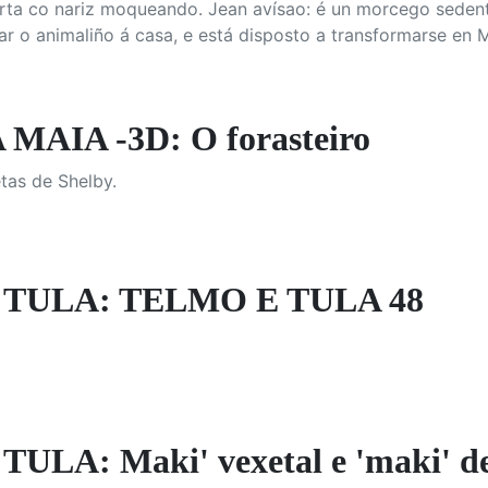
rta co nariz moqueando. Jean avísao: é un morcego sedent
ar o animaliño á casa, e está disposto a transformarse en
MAIA -3D: O forasteiro
tas de Shelby.
TULA: TELMO E TULA 48
ULA: Maki' vexetal e 'maki' d