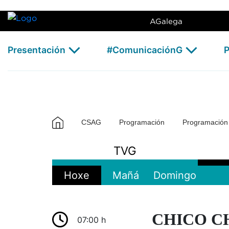
TVG2 - CSAG
Skip to Main Content
AGalega
Presentación
#ComunicaciónG
P
CSAG
Programación
Programació
TVG
Hoxe
Mañá
Domingo
CHICO C
07:00 h