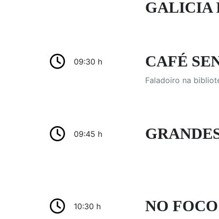
GALICIA 
CAFÉ SEN
09:30 h
Faladoiro na biblio
GRANDES 
09:45 h
NO FOCO: 
10:30 h