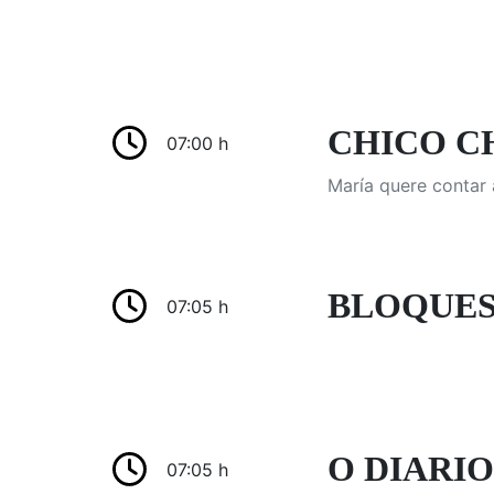
CHICO CH
07:00 h
María quere contar 
BLOQUES
07:05 h
O DIARIO
07:05 h