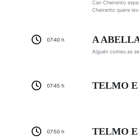
Can Cheirento espe
Cheirento quere lev
A ABELLA 
07:40 h
Alguén comeu as se
TELMO E 
07:45 h
TELMO E T
07:50 h