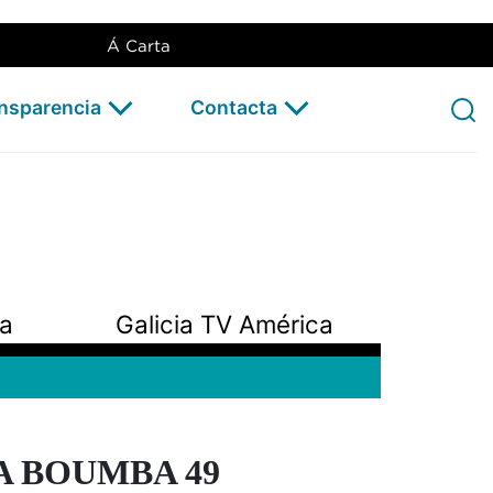
Á Carta
ansparencia
Contacta
pa
Galicia TV América
A BOUMBA 49