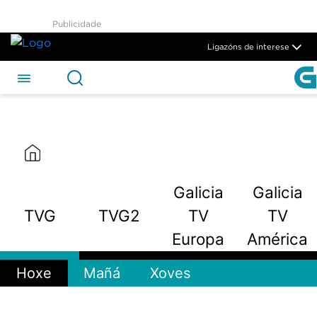
TVG2 - CSAG
Publicidade
Skip to Main Content
Ligazóns de interese
Galicia
Galicia
TVG
TVG2
TV
TV
Europa
América
Hoxe
Mañá
Xoves