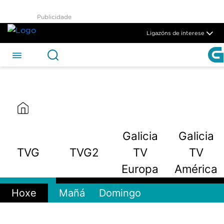
TVG2 - CSAG
Publicidade
Skip to Main Content
Ligazóns de interese
Galicia
Galicia
TVG
TVG2
TV
TV
Europa
América
Hoxe
Mañá
Domingo