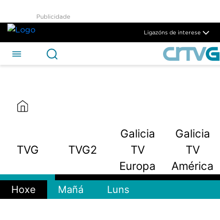
TVG2 - CRTVG
Publicidade
Skip to Main Content
Ligazóns de interese
Galicia
Galicia
TVG
TVG2
TV
TV
Europa
América
Hoxe
Mañá
Luns