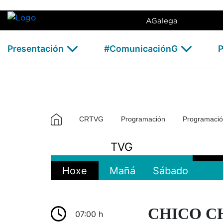
TVG2 - CRTVG
Skip to Main Content
AGalega
Presentación
#ComunicaciónG
P
CRTVG
Programación
Programaci
TVG
Hoxe
Mañá
Sábado
CHICO C
07:00 h