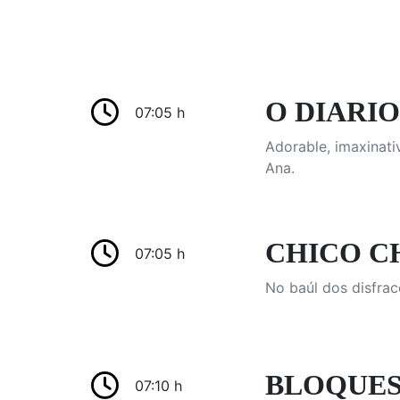
O DIARIO 
07:05 h
Adorable, imaxinati
Ana.
CHICO CH
07:05 h
No baúl dos disfrac
BLOQUES D
07:10 h