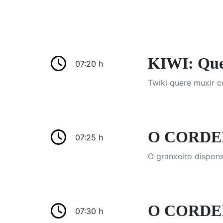
KIWI: Que
07:20 h
Twiki quere muxir 
O CORDEI
07:25 h
O granxeiro dispons
O CORDE
07:30 h