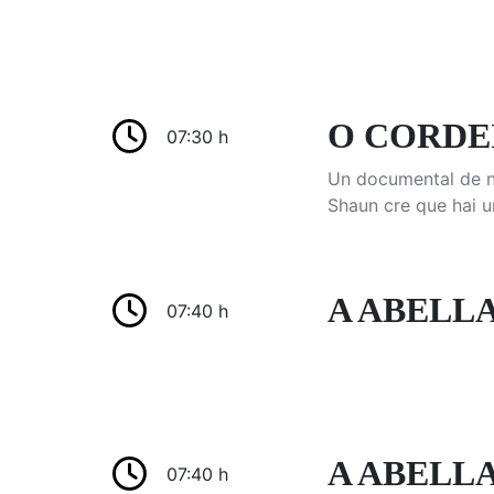
O CORDEI
07:30 h
Un documental de na
Shaun cre que hai u
A ABELLA
07:40 h
A ABELLA
07:40 h