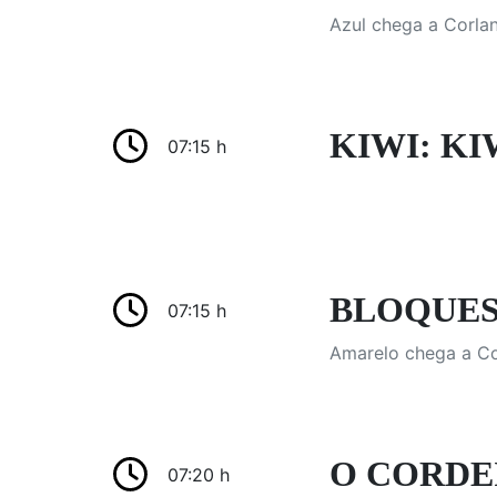
Azul chega a Corla
KIWI: KI
07:15 h
BLOQUES
07:15 h
Amarelo chega a Cor
O CORDE
07:20 h