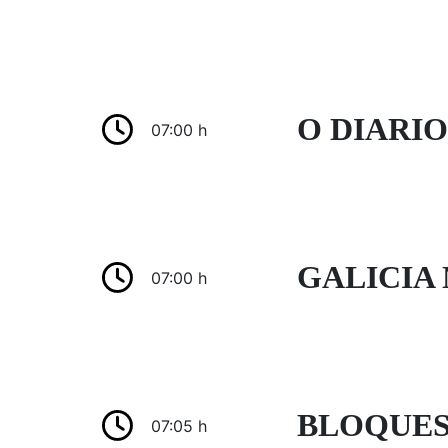
O DIARIO
07:00 h
GALICIA N
07:00 h
BLOQUES
07:05 h