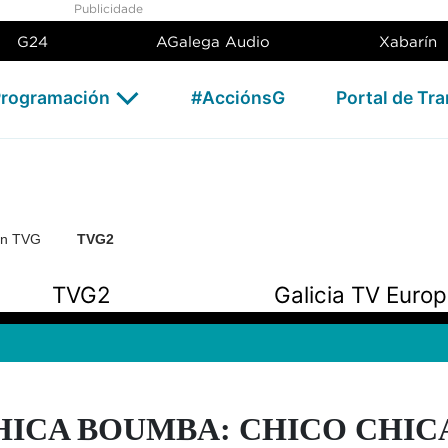
Publicidade
G24
AGalega Audio
Xabarín
rogramación
#AcciónsG
Portal de Tr
ón TVG
TVG2
TVG2
Galicia TV Euro
HICA BOUMBA: CHICO CHIC