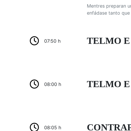
Mentres preparan un
enfádase tanto que
TELMO E 
07:50 h
TELMO E 
08:00 h
CONTRAP
08:05 h