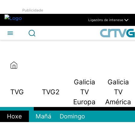
TVG2 - CRTVG
Publicidade
Skip to Main Content
Ligazóns de interese
Galicia
Galicia
TVG
TVG2
TV
TV
Europa
América
Hoxe
Mañá
Domingo