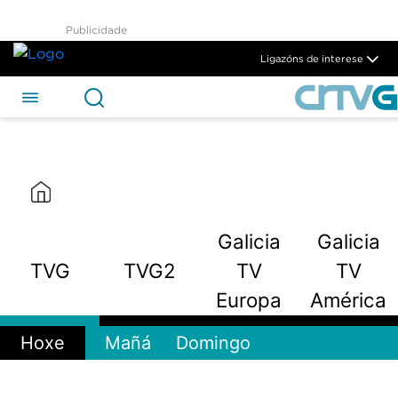
TVG2 - CRTVG
Publicidade
Skip to Main Content
Ligazóns de interese
Galicia
Galicia
TVG
TVG2
TV
TV
Europa
América
Hoxe
Mañá
Domingo