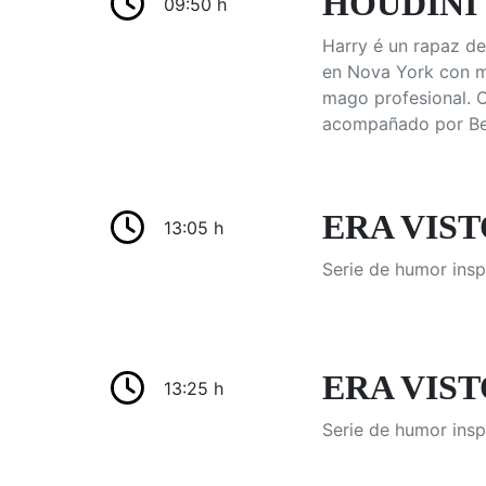
HOUDINI
09:50 h
Harry é un rapaz d
en Nova York con mo
mago profesional. O
acompañado por Bet
ERA VIST
13:05 h
Serie de humor insp
ERA VIST
13:25 h
Serie de humor insp