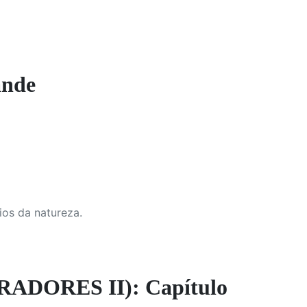
ande
ios da natureza.
DORES II): Capítulo