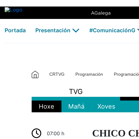
AGalega
Portada
Presentación
#ComunicaciónG
CRTVG
Programación
Programaci
TVG
Hoxe
Mañá
Xoves
CHICO C
07:00 h