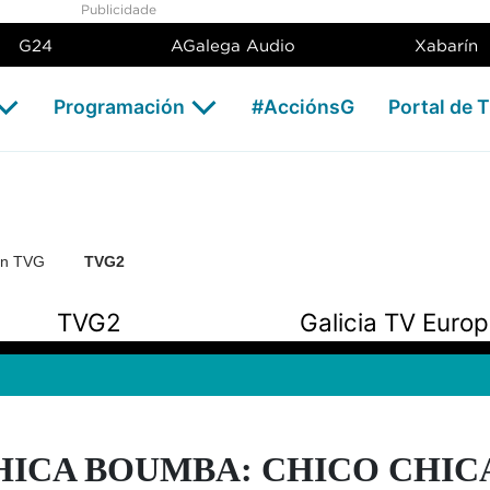
Publicidade
G24
AGalega Audio
Xabarín
Programación
#AcciónsG
Portal de 
ón TVG
TVG2
TVG2
Galicia TV Euro
HICA BOUMBA: CHICO CHIC