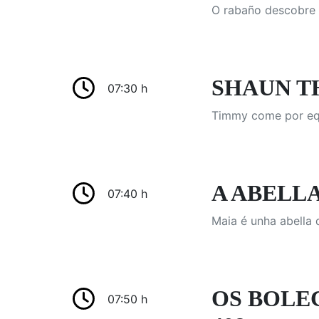
O rabaño descobre 
SHAUN THE
07:30 h
Timmy come por equ
A ABELLA 
07:40 h
Maia é unha abella 
OS BOLEC
07:50 h