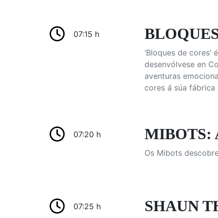
BLOQUES D
07:15 h
‘Bloques de cores’ 
desenvólvese en Cor
aventuras emociona
cores á súa fábrica
MIBOTS: A
07:20 h
Os Mibots descobre
SHAUN THE
07:25 h