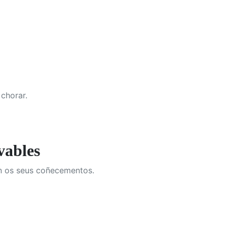
 chorar.
ables
n os seus coñecementos.