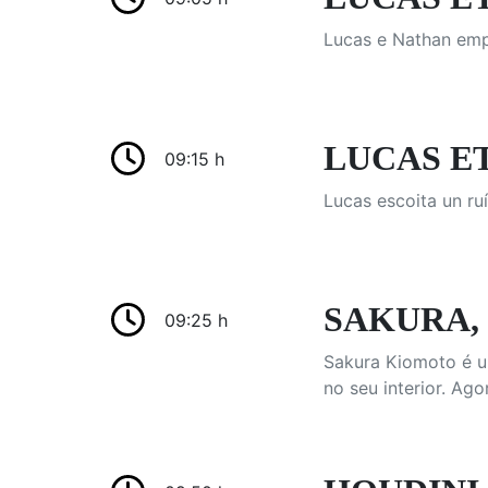
Lucas e Nathan emp
LUCAS ETC
09:15 h
Lucas escoita un ru
SAKURA, 
09:25 h
Sakura Kiomoto é un
no seu interior. Ag