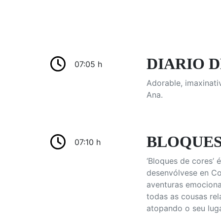
DIARIO DE
07:05 h
Adorable, imaxinati
Ana.
BLOQUES 
07:10 h
‘Bloques de cores’ 
desenvólvese en Cor
aventuras emociona
todas as cousas rel
atopando o seu luga