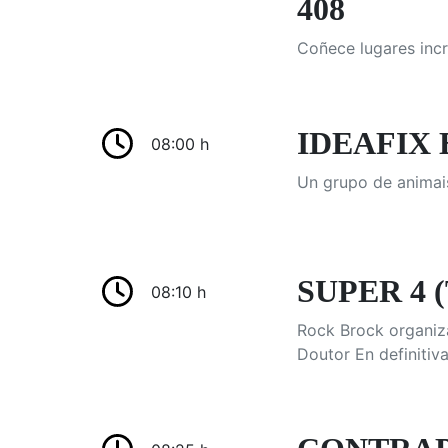
408
Coñece lugares incr
IDEAFIX E
08:00 h
Un grupo de animais
SUPER 4 (
08:10 h
Rock Brock organiza
Doutor En definitiv