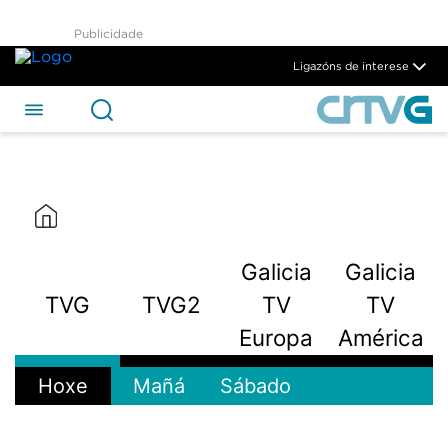
Publicidade
Ligazóns de interese
Galicia
Galicia
TVG
TVG2
TV
TV
Europa
América
Hoxe
Mañá
Sábado