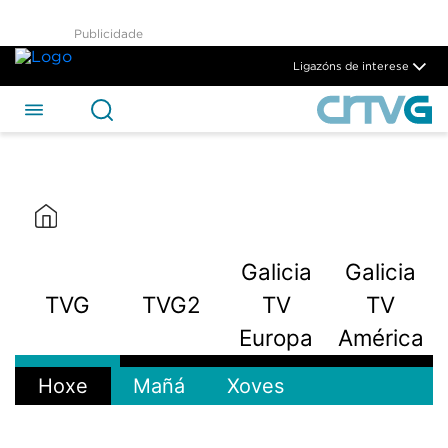
Publicidade
Ligazóns de interese
Galicia
Galicia
TVG
TVG2
TV
TV
Europa
América
Hoxe
Mañá
Xoves