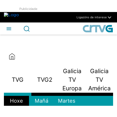
Publicidade
Ligazóns de interese
Galicia
Galicia
TVG
TVG2
TV
TV
Europa
América
Hoxe
Mañá
Martes