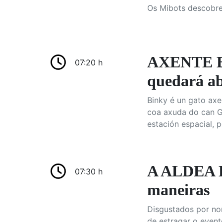
Os Mibots descobren
AXENTE B
07:20 h
quedará a
Binky é un gato axe
coa axuda do can Go
estación espacial, 
A ALDEA 
07:30 h
maneiras
Disgustados por non
de estragar o event