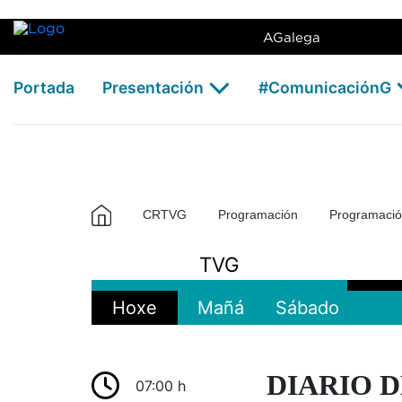
AGalega
Portada
Presentación
#ComunicaciónG
CRTVG
Programación
Programaci
TVG
Hoxe
Mañá
Sábado
DIARIO DE
07:00 h