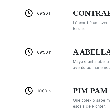
CONTRAPT
09:30 h
Léonard é un invent
Basile.
A ABELLA 
09:50 h
Maya é unha abella 
aventuras moi emoc
PIM PAM E
10:00 h
Que colexio sabe m
escala de Richter.