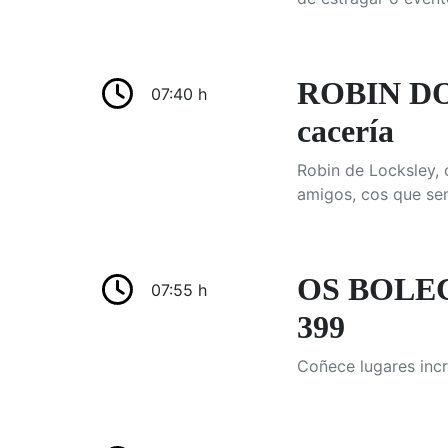
ROBIN D
07:40 h
cacería
Robin de Locksley, 
amigos, cos que sem
OS BOLEC
07:55 h
399
Coñece lugares incr