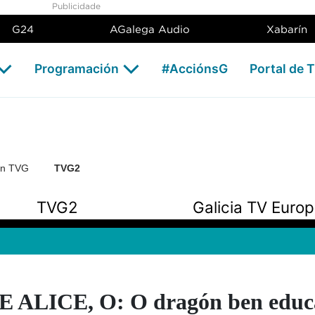
Publicidade
G24
AGalega Audio
Xabarín
Programación
#AcciónsG
Portal de 
ón TVG
TVG2
TVG2
Galicia TV Euro
 ALICE, O: O dragón ben educ