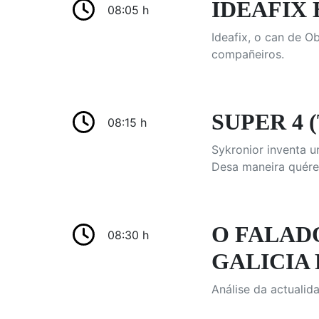
IDEAFIX 
08:05 h
Ideafix, o can de O
compañeiros.
SUPER 4 (
08:15 h
Sykronior inventa u
Desa maneira quéres
O FALAD
08:30 h
GALICIA 
Análise da actualid