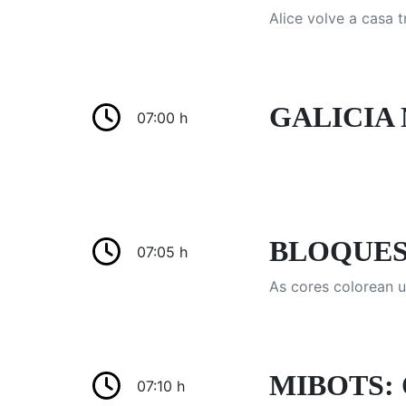
Alice volve a casa 
GALICIA 
07:00 h
BLOQUES 
07:05 h
As cores colorean 
MIBOTS: O 
07:10 h