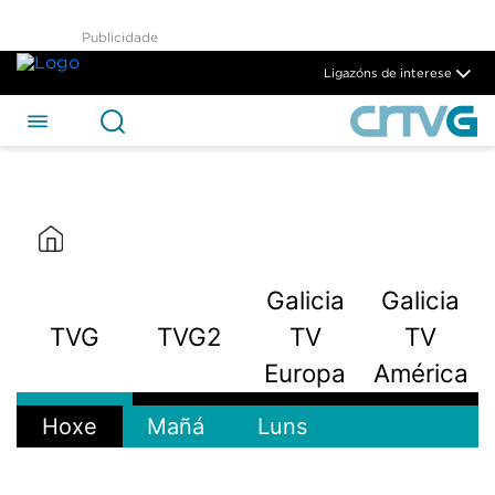
Publicidade
Ligazóns de interese
Galicia
Galicia
TVG
TVG2
TV
TV
Europa
América
Hoxe
Mañá
Luns