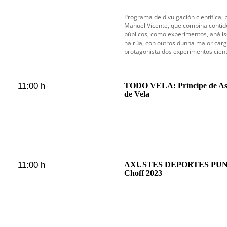
Programa de divulgación científica,
Manuel Vicente, que combina contido
públicos, como experimentos, anális
na rúa, con outros dunha maior carg
protagonista dos experimentos cient
11:00 h
TODO VELA: Príncipe de Astu
de Vela
11:00 h
AXUSTES DEPORTES PUNT
Choff 2023