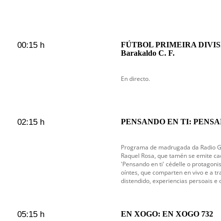
00:15 h
FÚTBOL PRIMEIRA DIVISIÓ
Barakaldo C. F.
En directo.
02:15 h
PENSANDO EN TI: PENSAN
Programa de madrugada da Radio Gal
Raquel Rosa, que tamén se emite cad
'Pensando en ti' cédelle o protagoni
oíntes, que comparten en vivo e a tr
distendido, experiencias persoais e 
05:15 h
EN XOGO: EN XOGO 732