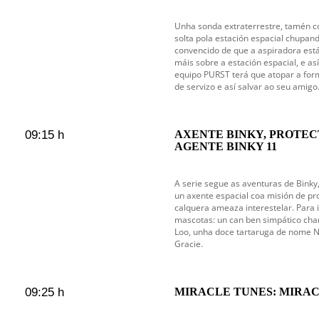
Unha sonda extraterrestre, tamén c
solta pola estación espacial chupan
convencido de que a aspiradora est
máis sobre a estación espacial, e as
equipo PURST terá que atopar a for
de servizo e así salvar ao seu amigo
09:15 h
AXENTE BINKY, PROTEC
AGENTE BINKY 11
A serie segue as aventuras de Bink
un axente espacial coa misión de pr
calquera ameaza interestelar. Para 
mascotas: un can ben simpático cha
Loo, unha doce tartaruga de nome No
Gracie.
09:25 h
MIRACLE TUNES: MIRAC