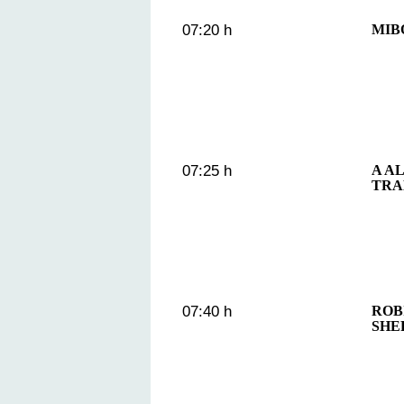
07:20 h
MIB
07:25 h
A A
TRA
07:40 h
ROB
SHE