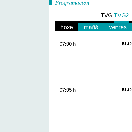
Programación
TVG
TVG2
hoxe
mañá
venres
07:00 h
BLO
07:05 h
BLO