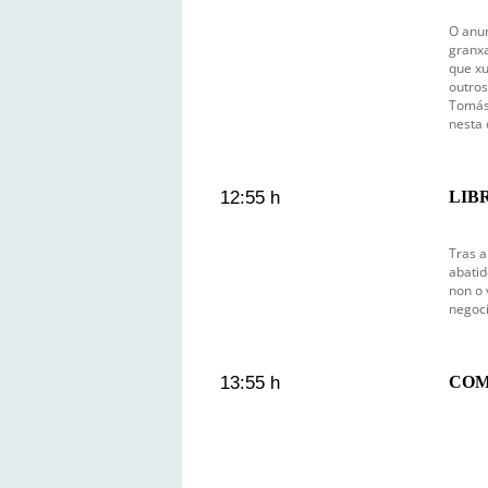
O anun
granxa
que xu
outros
Tomás
nesta 
12:55 h
LIBR
Tras a
abati
non o 
negoci
13:55 h
COMO