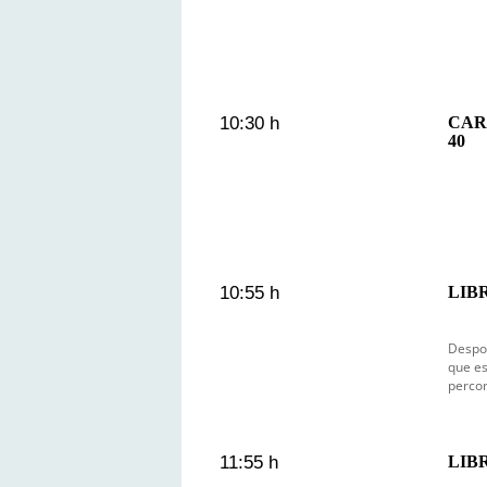
10:30 h
CAR
40
10:55 h
LIBR
Despoi
que es
percor
11:55 h
LIBR