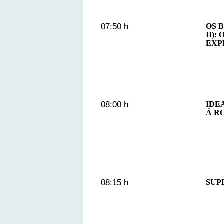
07:50 h
OS 
II)
EXP
08:00 h
IDE
Á R
08:15 h
SUPE