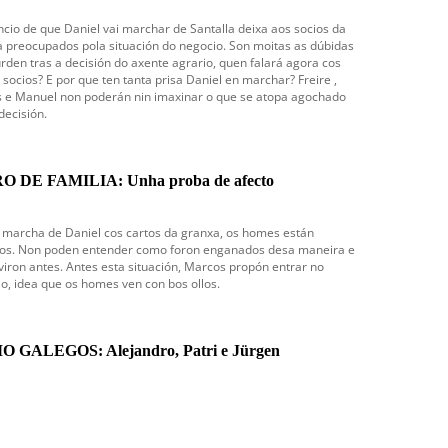
cio de que Daniel vai marchar de Santalla deixa aos socios da
 preocupados pola situación do negocio. Son moitas as dúbidas
rden tras a decisión do axente agrario, quen falará agora cos
 socios? E por que ten tanta prisa Daniel en marchar? Freire ,
 e Manuel non poderán nin imaxinar o que se atopa agochado
decisión.
O DE FAMILIA: Unha proba de afecto
 marcha de Daniel cos cartos da granxa, os homes están
dos. Non poden entender como foron enganados desa maneira e
viron antes. Antes esta situación, Marcos propón entrar no
o, idea que os homes ven con bos ollos.
 GALEGOS: Alejandro, Patri e Jürgen