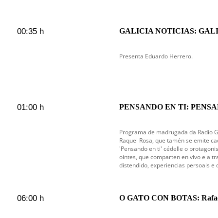
00:35 h
GALICIA NOTICIAS: GAL
Presenta Eduardo Herrero.
01:00 h
PENSANDO EN TI: PENSAN
en emisión
Programa de madrugada da Radio Gal
Raquel Rosa, que tamén se emite cad
'Pensando en ti' cédelle o protagoni
oíntes, que comparten en vivo e a tr
distendido, experiencias persoais e 
06:00 h
O GATO CON BOTAS: Rafae