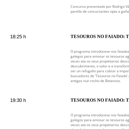
Concurso presentado por Rodrigo V
parella de concursantes opta a gaña
18:25 h
TESOUROS NO FAIADO: T
O programa introdúcese nos faiados,
galegos para amosar os tesouros a
veces ata os seus propietarios des
descubrimento, o valor e a transfor
ser un refugallo para cobrar a impo
buscadores de ‘Tesouros no Faiado’ 
antigas nun rocho de Betanzos.
19:30 h
TESOUROS NO FAIADO: T
O programa introdúcese nos faiados,
galegos para amosar os tesouros a
veces ata os seus propietarios des