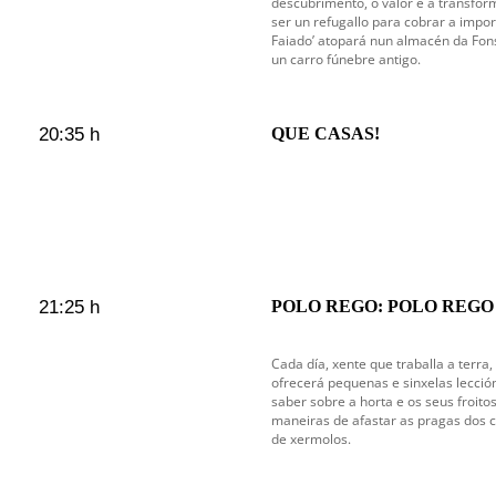
descubrimento, o valor e a transfor
ser un refugallo para cobrar a impo
Faiado’ atopará nun almacén da Fon
un carro fúnebre antigo.
20:35 h
QUE CASAS!
21:25 h
POLO REGO: POLO REGO 
Cada día, xente que traballa a terra,
ofrecerá pequenas e sinxelas lecció
saber sobre a horta e os seus froito
maneiras de afastar as pragas dos c
de xermolos.