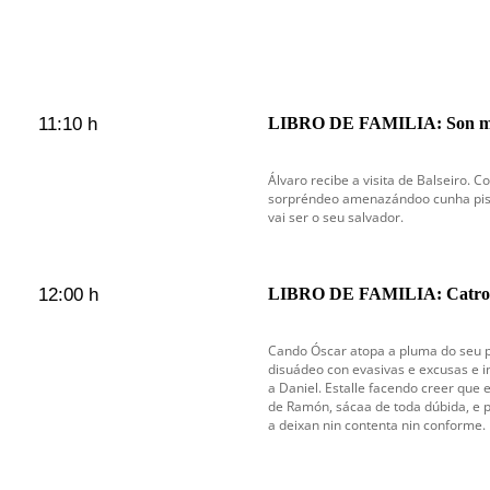
11:10 h
LIBRO DE FAMILIA: Son m
Álvaro recibe a visita de Balseiro. 
sorpréndeo amenazándoo cunha pist
vai ser o seu salvador.
12:00 h
LIBRO DE FAMILIA: Catro f
Cando Óscar atopa a pluma do seu p
disuádeo con evasivas e excusas e 
a Daniel. Estalle facendo creer que es
de Ramón, sácaa de toda dúbida, e p
a deixan nin contenta nin conforme.