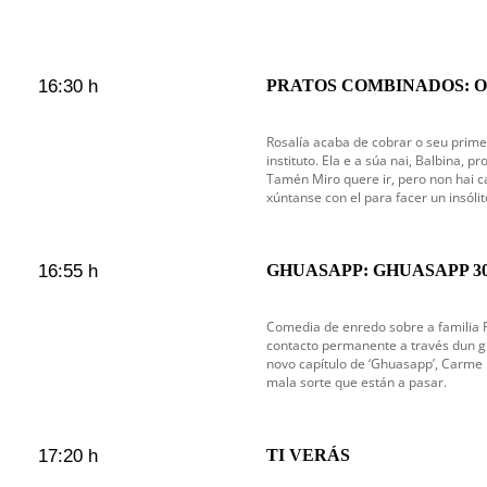
16:30 h
PRATOS COMBINADOS: O 
Rosalía acaba de cobrar o seu prime
instituto. Ela e a súa nai, Balbina, p
Tamén Miro quere ir, pero non hai c
xúntanse con el para facer un insólit
16:55 h
GHUASAPP: GHUASAPP 3
Comedia de enredo sobre a familia F
contacto permanente a través dun gr
novo capítulo de ‘Ghuasapp’, Carme 
mala sorte que están a pasar.
17:20 h
TI VERÁS