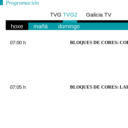
Programación
TVG
TVG2
Galicia TV
Europa
hoxe
mañá
domingo
07:00 h
BLOQUES DE CORES: CO
07:05 h
BLOQUES DE CORES: L