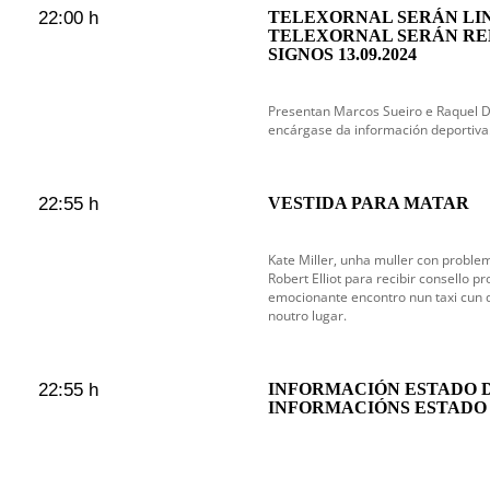
22:00 h
TELEXORNAL SERÁN LIN
TELEXORNAL SERÁN RE
SIGNOS 13.09.2024
Presentan Marcos Sueiro e Raquel 
encárgase da información deportiva
22:55 h
VESTIDA PARA MATAR
Kate Miller, unha muller con proble
Robert Elliot para recibir consello pr
emocionante encontro nun taxi cun d
noutro lugar.
22:55 h
INFORMACIÓN ESTADO 
INFORMACIÓNS ESTADO