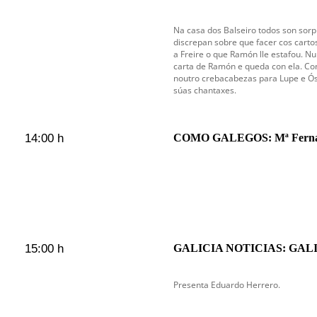
Na casa dos Balseiro todos son sorp
discrepan sobre que facer cos cartos
a Freire o que Ramón lle estafou. N
carta de Ramón e queda con ela. Con
noutro crebacabezas para Lupe e Ós
súas chantaxes.
14:00 h
COMO GALEGOS: Mª Fernand
15:00 h
GALICIA NOTICIAS: GAL
Presenta Eduardo Herrero.