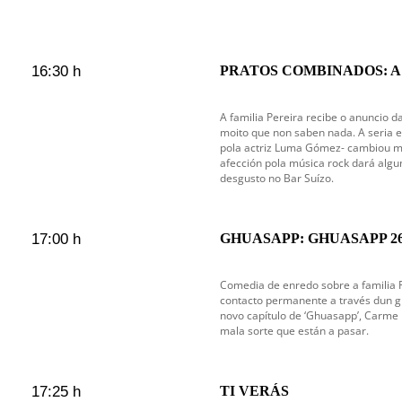
16:30 h
PRATOS COMBINADOS: A tí
A familia Pereira recibe o anuncio da
moito que non saben nada. A seria e 
pola actriz Luma Gómez- cambiou mo
afección pola música rock dará algu
desgusto no Bar Suízo.
17:00 h
GHUASAPP: GHUASAPP 2
Comedia de enredo sobre a familia F
contacto permanente a través dun gr
novo capítulo de ‘Ghuasapp’, Carme 
mala sorte que están a pasar.
17:25 h
TI VERÁS