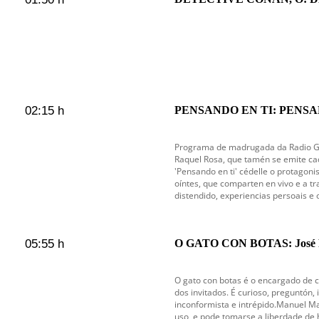
02:15 h
PENSANDO EN TI: PENSAN
en emisión
Programa de madrugada da Radio Gal
Raquel Rosa, que tamén se emite cad
'Pensando en ti' cédelle o protagoni
oíntes, que comparten en vivo e a tr
distendido, experiencias persoais e 
05:55 h
O GATO CON BOTAS: José R
O gato con botas é o encargado de 
dos invitados. É curioso, preguntón, 
inconformista e intrépido.Manuel M
uso, e pode tomarse a liberdade de