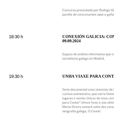
Concurso presentado por Rodrigo V
parella de concursantes opta a gaña
18:30 h
CONEXIÓN GALICIA: CO
09.09.2024
Espazo de análise informativa que c
xornalismo galego en Madrid.
19:30 h
UNHA VIAXE PARA CONTA
Serie documental coas vivencias de 
curiosa aventureira, que narra histo
lugares e xentes únicos da nosa co
para Contar” ofrece hoxe a súa sét
Marta Doviro visitará unha das zona
xeografía galega, O Courel.