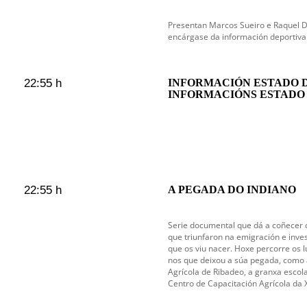
Presentan Marcos Sueiro e Raquel 
encárgase da información deportiva
22:55 h
INFORMACIÓN ESTADO 
INFORMACIÓNS ESTADO
22:55 h
A PEGADA DO INDIANO
Serie documental que dá a coñecer 
que triunfaron na emigración e inves
que os viu nacer. Hoxe percorre os
nos que deixou a súa pegada, como a 
Agrícola de Ribadeo, a granxa esco
Centro de Capacitación Agrícola da 