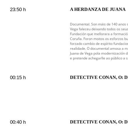
23:50 h
A HERDANZA DE JUANA
Documental. Son máis de 140 anos 
Vega faleceu deixando todos os seu
Fundación que mellorara a formación
Coruña. Foron moitos os esforzos b
forzado cambio de espírito fundacion
realidade. O documental amosa a ma
Juana de Vega pola modernización da
e pretende achegarlle ao público a 
00:15 h
DETECTIVE CONAN, O: 
00:40 h
DETECTIVE CONAN, O: 