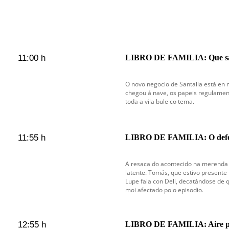
11:00 h
LIBRO DE FAMILIA: Que san
O novo negocio de Santalla está en
chegou á nave, os papeis regulamen
toda a vila bule co tema.
11:55 h
LIBRO DE FAMILIA: O defe
A resaca do acontecido na merenda 
latente. Tomás, que estivo presente
Lupe fala con Deli, decatándose de 
moi afectado polo episodio.
12:55 h
LIBRO DE FAMILIA: Aire 