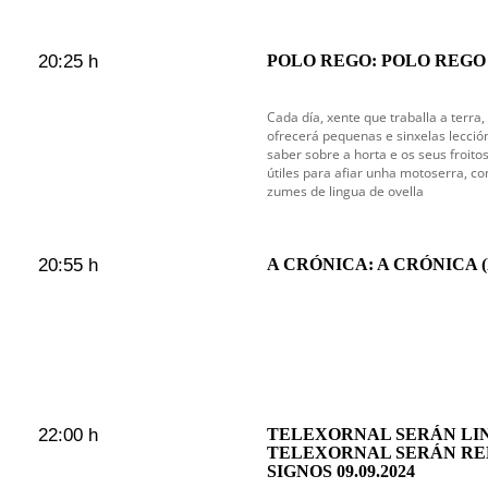
20:25 h
POLO REGO: POLO REGO 
Cada día, xente que traballa a terra,
ofrecerá pequenas e sinxelas lecció
saber sobre a horta e os seus froit
útiles para afiar unha motoserra, c
zumes de lingua de ovella
20:55 h
A CRÓNICA: A CRÓNICA (D
22:00 h
TELEXORNAL SERÁN LIN
TELEXORNAL SERÁN RE
SIGNOS 09.09.2024