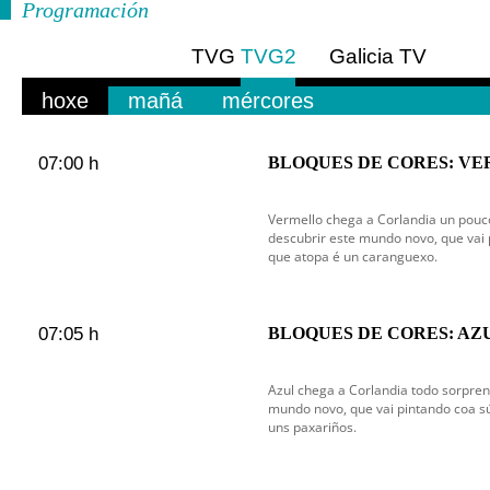
Programación
TVG
TVG2
Galicia TV
Europa
hoxe
mañá
mércores
07:00 h
BLOQUES DE CORES: V
Vermello chega a Corlandia un pou
descubrir este mundo novo, que vai 
que atopa é un caranguexo.
07:05 h
BLOQUES DE CORES: AZ
Azul chega a Corlandia todo sorpre
mundo novo, que vai pintando coa sú
uns paxariños.