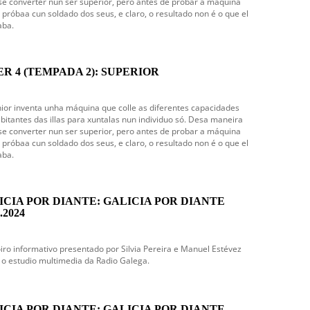
e converter nun ser superior, pero antes de probar a máquina
, próbaa cun soldado dos seus, e claro, o resultado non é o que el
aba.
ER 4 (TEMPADA 2): SUPERIOR
ior inventa unha máquina que colle as diferentes capacidades
bitantes das illas para xuntalas nun individuo só. Desa maneira
e converter nun ser superior, pero antes de probar a máquina
, próbaa cun soldado dos seus, e claro, o resultado non é o que el
aba.
ICIA POR DIANTE: GALICIA POR DIANTE
.2024
iro informativo presentado por Silvia Pereira e Manuel Estévez
o estudio multimedia da Radio Galega.
ICIA POR DIANTE: GALICIA POR DIANTE