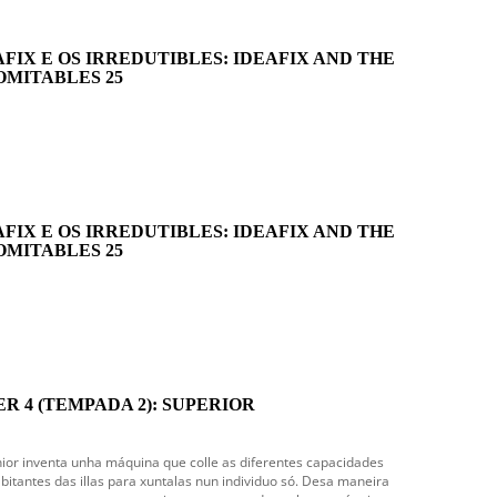
AFIX E OS IRREDUTIBLES: IDEAFIX AND THE
OMITABLES 25
AFIX E OS IRREDUTIBLES: IDEAFIX AND THE
OMITABLES 25
ER 4 (TEMPADA 2): SUPERIOR
ior inventa unha máquina que colle as diferentes capacidades
bitantes das illas para xuntalas nun individuo só. Desa maneira