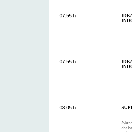
07:55 h
IDE
IND
07:55 h
IDE
IND
08:05 h
SUP
Sykron
dos ha