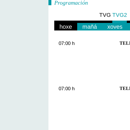
Programación
TVG
TVG2
hoxe
mañá
xoves
07:00 h
TEL
07:00 h
TEL