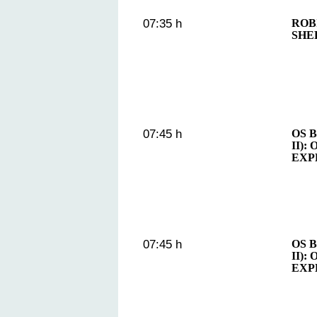
07:35 h
ROB
SHE
07:45 h
OS 
II)
EXP
07:45 h
OS 
II)
EXP