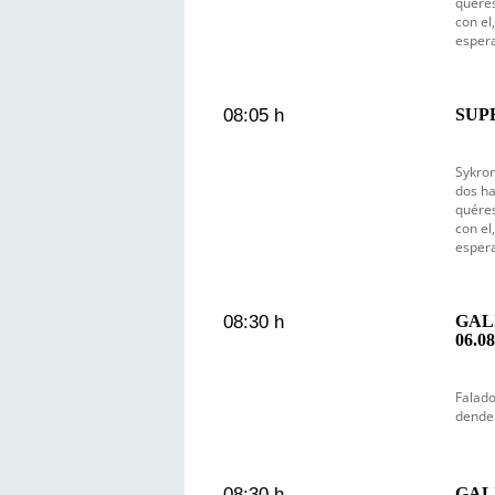
quéres
con el
esper
08:05 h
SUP
Sykron
dos ha
quéres
con el
esper
08:30 h
GAL
06.08
Falado
dende 
08:30 h
GAL