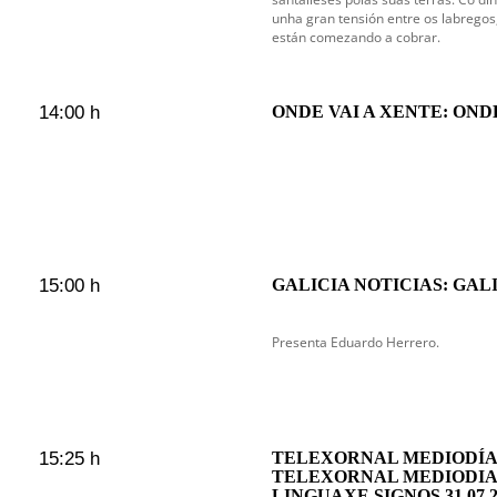
unha gran tensión entre os labregos
están comezando a cobrar.
14:00 h
ONDE VAI A XENTE: ONDE
15:00 h
GALICIA NOTICIAS: GAL
Presenta Eduardo Herrero.
15:25 h
TELEXORNAL MEDIODÍA 
TELEXORNAL MEDIODIA
LINGUAXE SIGNOS 31.07.2