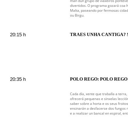
man dun grupo de viaxeiros ponteve
divertidos. O programa gozará coa h
Malta, paseando por fermosas cidad
ou Birgu.
20:15 h
TRAES UNHA CANTIGA? S1 *
20:35 h
POLO REGO: POLO REGO
Cada día, xente que traballa a terra,
ofrecerá pequenas e sinxelas lecció
saber sobre a horta e os seus froit
ensinarán a desfacerse dos fungos no
e a realizar un bancal en espiral, en