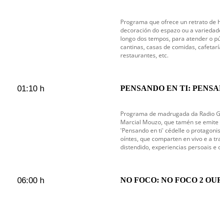
Programa que ofrece un retrato de ho
decoración do espazo ou a variedad
longo dos tempos, para atender o pú
cantinas, casas de comidas, cafetarí
restaurantes, etc.
01:10 h
PENSANDO EN TI: PENSAN
en emisión
Programa de madrugada da Radio Gal
Marcial Mouzo, que tamén se emite c
'Pensando en ti' cédelle o protagoni
oíntes, que comparten en vivo e a tr
distendido, experiencias persoais e 
06:00 h
NO FOCO: NO FOCO 2 OU