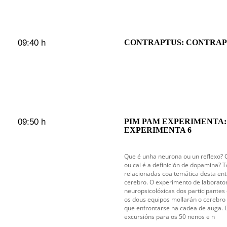
09:40 h
CONTRAPTUS: CONTRAP
09:50 h
PIM PAM EXPERIMENTA:
EXPERIMENTA 6
Que é unha neurona ou un reflexo? C
ou cal é a definición de dopamina? 
relacionadas coa temática desta en
cerebro. O experimento de laborato
neuropsicolóxicas dos participantes c
os dous equipos mollarán o cerebro 
que enfrontarse na cadea de auga. D
excursións para os 50 nenos e n