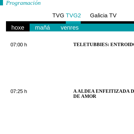
Programación
TVG
TVG2
Galicia TV
Europa
hoxe
mañá
venres
07:00 h
TELETUBBIES: ENTROID
07:25 h
A ALDEA ENFEITIZADA D
DE AMOR