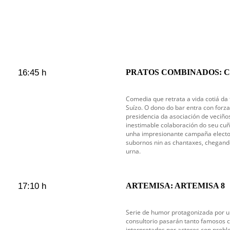
16:45 h
PRATOS COMBINADOS: Can
Comedia que retrata a vida cotiá da 
Suízo. O dono do bar entra con forza 
presidencia da asociación de veciño
inestimable colaboración do seu cuñ
unha impresionante campaña elector
subornos nin as chantaxes, chegand
urna.
17:10 h
ARTEMISA: ARTEMISA 8
Serie de humor protagonizada por un
consultorio pasarán tanto famosos 
interpretados por actores con probl