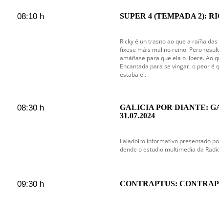
08:10 h
SUPER 4 (TEMPADA 2): R
Ricky é un trasno ao que a raíña da
fixese máis mal no reino. Pero resul
amáñase para que ela o libere. Ao que
Encantada para se vingar, o peor é
estaba el.
08:30 h
GALICIA POR DIANTE: G
31.07.2024
Faladoiro informativo presentado po
dende o estudio multimedia da Radi
09:30 h
CONTRAPTUS: CONTRAP