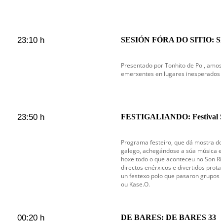
23:10 h
SESIÓN FÓRA DO SITIO: 
Presentado por Tonhito de Poi, amos
emerxentes en lugares inesperados e
23:50 h
FESTIGALIANDO: Festival S
Programa festeiro, que dá mostra d
galego, achegándose a súa música 
hoxe todo o que aconteceu no Son Rí
directos enérxicos e divertidos prot
un festexo polo que pasaron grupos
ou Kase.O.
00:20 h
DE BARES: DE BARES 33