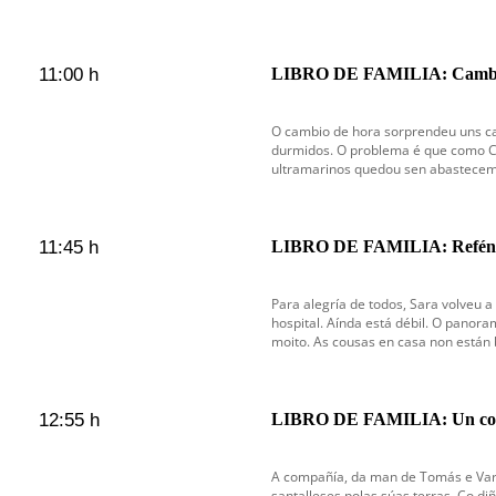
11:00 h
LIBRO DE FAMILIA: Cambi
O cambio de hora sorprendeu uns ca
durmidos. O problema é que como C
ultramarinos quedou sen abastecem
11:45 h
LIBRO DE FAMILIA: Refén
Para alegría de todos, Sara volveu a
hospital. Aínda está débil. O panor
moito. As cousas en casa non están 
12:55 h
LIBRO DE FAMILIA: Un colc
A compañía, da man de Tomás e Var
santalleses polas súas terras. Co d