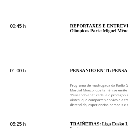
00:45 h
REPORTAXES E ENTREVI
Olímpicos París: Miguel Mén
01:00 h
PENSANDO EN TI: PENSAN
Programa de madrugada da Radio Gal
Marcial Mouzo, que tamén se emite c
'Pensando en ti' cédelle o protagoni
oíntes, que comparten en vivo e a tr
distendido, experiencias persoais e 
05:25 h
TRAIÑEIRAS: Liga Eusko Lab