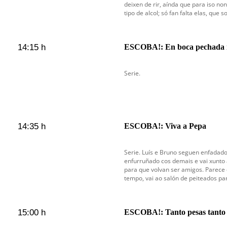
deixen de rir, aínda que para iso non 
tipo de alcol; só fan falta elas, que 
14:15 h
ESCOBA!: En boca pechada n
Serie.
14:35 h
ESCOBA!: Viva a Pepa
Serie. Luís e Bruno seguen enfadado
enfurruñado cos demais e vai xunto a
para que volvan ser amigos. Parece 
tempo, vai ao salón de peiteados pa
15:00 h
ESCOBA!: Tanto pesas tanto 