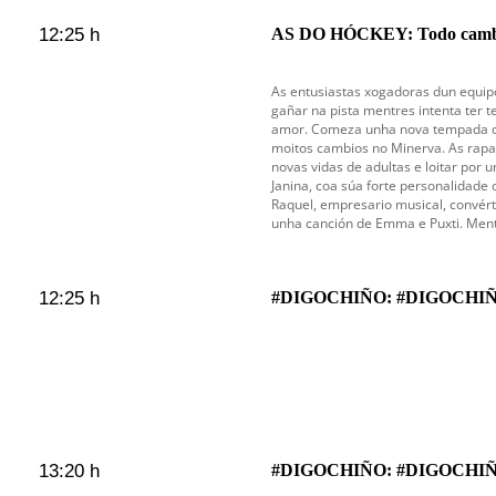
12:25 h
AS DO HÓCKEY: Todo camb
As entusiastas xogadoras dun equip
gañar na pista mentres intenta ter t
amor. Comeza unha nova tempada d
moitos cambios no Minerva. As rapa
novas vidas de adultas e loitar por 
Janina, coa súa forte personalidade d
Raquel, empresario musical, convért
unha canción de Emma e Puxti. Ment
12:25 h
#DIGOCHIÑO: #DIGOCHIÑ
13:20 h
#DIGOCHIÑO: #DIGOCHIÑ