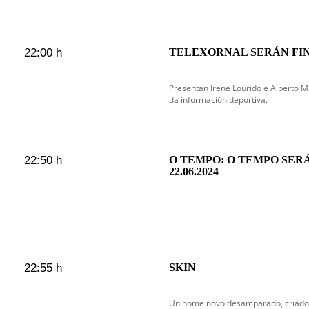
22:00 h
TELEXORNAL SERÁN FI
Presentan Irene Lourido e Alberto
da información deportiva.
22:50 h
O TEMPO: O TEMPO SER
22.06.2024
22:55 h
SKIN
Un home novo desamparado, criado 