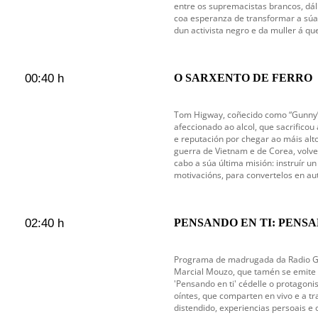
entre os supremacistas brancos, dáll
coa esperanza de transformar a súa 
dun activista negro e da muller á q
00:40 h
O SARXENTO DE FERRO
Tom Higway, coñecido como “Gunny”,
afeccionado ao alcol, que sacrificou 
e reputación por chegar ao máis alto
guerra de Vietnam e de Corea, volve
cabo a súa última misión: instruír u
motivacións, para convertelos en au
02:40 h
PENSANDO EN TI: PENSAN
en emisión
Programa de madrugada da Radio Gal
Marcial Mouzo, que tamén se emite c
'Pensando en ti' cédelle o protagoni
oíntes, que comparten en vivo e a tr
distendido, experiencias persoais e 