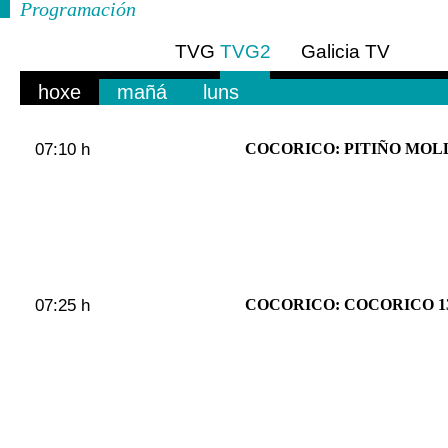
Programación
TVG
TVG2
Galicia TV
Europa
hoxe
mañá
luns
07:10 h
COCORICO: PITIÑO MO
07:25 h
COCORICO: COCORICO 1