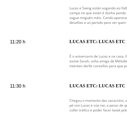
Lucas e Swing están xogando ao fútbo
campo no que están é dunha panda 
xogue ninguén máis. Cando aparece K
desafíao a un partido para ver que
11:20 h
LUCAS ETC: LUCAS ETC 
É o aniversario de Lucas e na casa, 
asiste Sarah, unha amiga de Mélodie
intentan darlle consellos para que p
11:30 h
LUCAS ETC: LUCAS ETC 
Chegou o momento das vacacións, o 
pé son Lucas e súa nai, a pesar de
coller tráfico e poder facer kaiak po