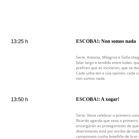
13:25 h
ESCOBA!: Non somos nada
Serie. Antonia, Milagros e Sofía che
falar largo e tendido entre todas: q
prefiren que as incineren, que se do
Cada unha ten a súa opinión, cada c
non somos nada.
13:50 h
ESCOBA!: A xogar!
Serie. Vaise celebrar o primeiro conc
Ricardo agarda que sexa o primeiro 
encargarán as protagonistas de que 
divertimento está por enriba de tod
campionato cunha botelliña de licor