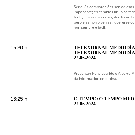
Serie. As comparacións son odiosas.
impoñente; en cambio Luís, o coitado
forte, e, sobre as noias, don Ricardo
pero elas non o ven así: quererse c
non sempre é fácil.
15:30 h
TELEXORNAL MEDIODÍA 
TELEXORNAL MEDIODÍA
22.06.2024
Presentan Irene Lourido e Alberto
da información deportiva.
16:25 h
O TEMPO: O TEMPO MED
22.06.2024