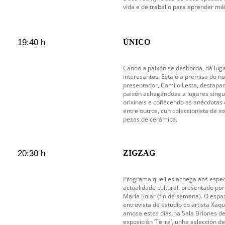
vida e de traballo para aprender má
19:40 h
ÚNICO
Cando a paixón se desborda, dá luga
interesantes. Esta é a premisa do n
presentador, Camilo Lesta, destapa
paixón achegándose a lugares singu
orixinais e coñecendo as anécdotas d
entre outros, cun coleccionista de x
pezas de cerámica.
20:30 h
ZIGZAG
Programa que lles achega aos espec
actualidade cultural, presentado por 
María Solar (fin de semana). O espa
entrevista de estudio co artista Xaq
amosa estes días na Sala Briones de
exposición ‘Terra’, unha selección d