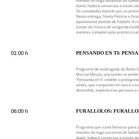
mandos do xogo ancestral do futbol
duelo, haberá conversas a través d
Os convidados loitarán por un prem
Nesta entrega, Sheila Patricia e G
apaixonante partida de futbolín. A r
iconas da música de vangarda tras
mentres compiten polo premio o cal
01:00 h
PENSANDO EN TI: PENSAN
en emisión
Programa de madrugada da Radio Gal
Marcial Mouzo, que tamén se emite c
'Pensando en ti' cédelle o protagoni
oíntes, que comparten en vivo e a tr
distendido, experiencias persoais e 
06:00 h
FURALLOLOS: FURALLO
Programa que xunta famosos para q
mandos do xogo ancestral do futbol
duelo, haberá conversas a través d