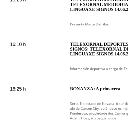
TELEXORNAL MEDIODIA
LINGUAXE SIGNOS 14.06.2
Presenta Marta Darriba.
16:10 h
TELEXORNAL DEPORTES
SIGNOS: TELEXORNAL D
LINGUAXE SIGNOS 14.06.2
Información deportiva a cargo de Te
16:25 h
BONANZA: A primavera
Serie. No estado de Nevada, ó sur de
aló de Carson City, esténdese os m
Ponderosa, propiedade dos Cartwright
Adam, Hoss, e o pequeno Joe.