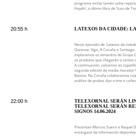
programa inclúe tamén unha reporta
Haydn', o último libro de Suso de To
20:55 h
LATEXOS DA CIDADE: LA
Neste episodio de 'Latexos da cidade
Ourense, Vigo, A Coruña e Santiago
exploramos os almacéns do Grupo 
os produtos que chegarán a centos 
A continuación, calzamos as zapatill
segunda edición da media maratón V
Baiona. Na Coruña colaboramos coa Po
análise de probas dun crime e coñec
22:00 h
TELEXORNAL SERÁN LIN
TELEXORNAL SERÁN RE
SIGNOS 14.06.2024
Presentan Marcos Sueiro e Raquel 
encárgase da información deportiva