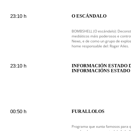
23:10 h
O ESCÁNDALO
BOMBSHELL (O escándalo): Deconstr
mediáticos máis poderosos e contro
News, e de como un grupo de explos
home responsable del: Roger Ailes.
23:10 h
INFORMACIÓN ESTADO 
INFORMACIÓNS ESTADO
00:50 h
FURALLOLOS
Programa que xunta famosos para q