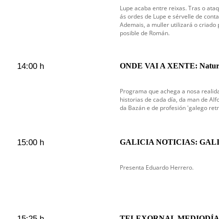
Lupe acaba entre reixas. Tras o ata
ás ordes de Lupe e sérvelle de cont
Ademais, a muller utilizará o criado
posible de Román.
14:00 h
ONDE VAI A XENTE: Naturvi
Programa que achega a nosa realida
historias de cada día, da man de Alf
da Bazán e de profesión 'galego retr
15:00 h
GALICIA NOTICIAS: GAL
Presenta Eduardo Herrero.
15:25 h
TELEXORNAL MEDIODÍA 