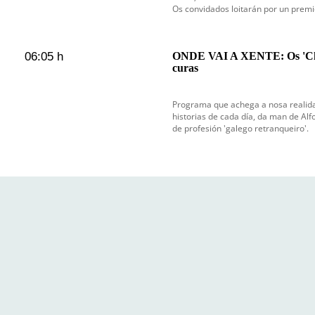
Os convidados loitarán por un prem
06:05 h
ONDE VAI A XENTE: Os 'Chisp
curas
Programa que achega a nosa realida
historias de cada día, da man de Alf
de profesión 'galego retranqueiro'.