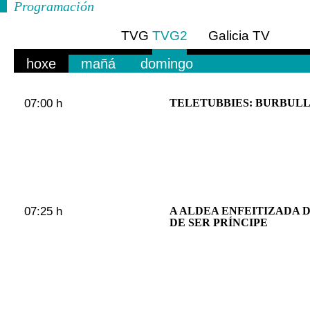
Programación
TVG
TVG2
Galicia TV
Europa
hoxe
mañá
domingo
07:00 h
TELETUBBIES: BURBUL
07:25 h
A ALDEA ENFEITIZADA D
DE SER PRÍNCIPE