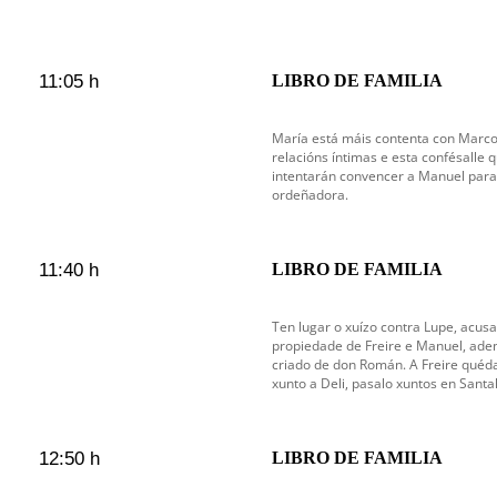
11:05 h
LIBRO DE FAMILIA
María está máis contenta con Marcos
relacións íntimas e esta confésalle q
intentarán convencer a Manuel par
ordeñadora.
11:40 h
LIBRO DE FAMILIA
Ten lugar o xuízo contra Lupe, acus
propiedade de Freire e Manuel, adem
criado de don Román. A Freire quéda
xunto a Deli, pasalo xuntos en Santal
12:50 h
LIBRO DE FAMILIA