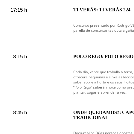
17:15 h
TI VERÁS: TI VERÁS 224
Concurso presentado por Rodrigo V
parella de concursantes opta a gaña
18:15 h
POLO REGO: POLO REGO 
Cada día, xente que traballa a terra,
ofrecerá pequenas e sinxelas lecció
saber sobre a horta e os seus froit
“Polo Rego” saberán hoxe como pre
plantar, xogar e aprender á vez.
18:45 h
ONDE QUEDAMOS?: CAPO
TRADICIONAL
Docu-reality. Dúas persoas opostas 