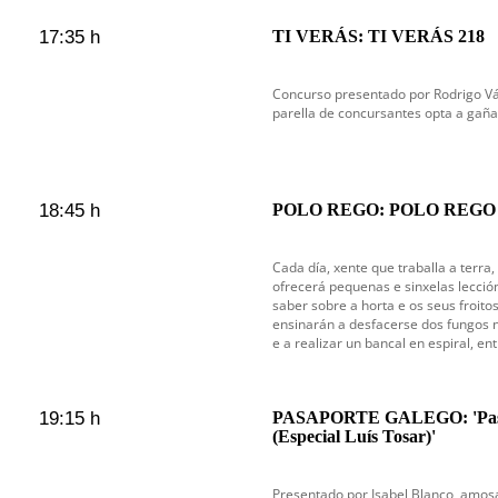
17:35 h
TI VERÁS: TI VERÁS 218
Concurso presentado por Rodrigo V
parella de concursantes opta a gaña
18:45 h
POLO REGO: POLO REGO
Cada día, xente que traballa a terra,
ofrecerá pequenas e sinxelas lecció
saber sobre a horta e os seus froit
ensinarán a desfacerse dos fungos no
e a realizar un bancal en espiral, en
19:15 h
PASAPORTE GALEGO: 'Pasapo
(Especial Luís Tosar)'
Presentado por Isabel Blanco, amosa