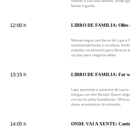
refacer a súa vida familiar, aínda qu
baixar a garda.
12:00 h
LIBRO DE FAMILIA: Ollos q
Manuel segue sen fiarse de Lupe e F
sentimentalmente á coruñesa. Ambo
traballar no almacén para librarse d
un plan para vingarse deles.
13:15 h
LIBRO DE FAMILIA: Far w
Lupe aproveita a ausencia de Laura 
intrigas con don Román. Quere vinga
cre ela foi unha humillación. Ofréc
datos económicos do almacén.
14:05 h
ONDE VAI A XENTE: Cantos