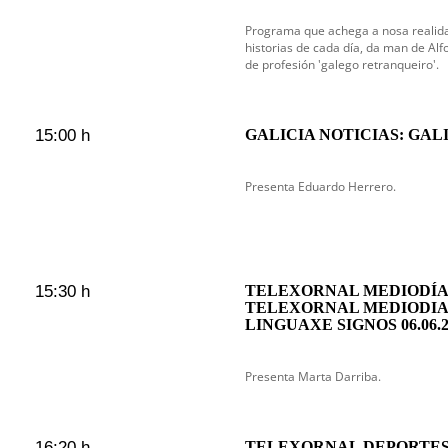
Programa que achega a nosa realida
historias de cada día, da man de Alf
de profesión 'galego retranqueiro'.
15:00 h
GALICIA NOTICIAS: GAL
Presenta Eduardo Herrero.
15:30 h
TELEXORNAL MEDIODÍA 
TELEXORNAL MEDIODIA
LINGUAXE SIGNOS 06.06.2
Presenta Marta Darriba.
16:20 h
TELEXORNAL DEPORTES