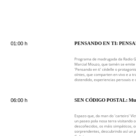
01:00 h
PENSANDO EN TI: PENSAN
en emisión
Programa de madrugada da Radio Gal
Marcial Mouzo, que tamén se emite c
'Pensando en ti' cédelle o protagoni
oíntes, que comparten en vivo e a tr
distendido, experiencias persoais e 
06:00 h
SEN CÓDIGO POSTAL: Mug
Espazo que, da man do 'carteiro' Ví
un paseo pola nosa terra visitando 
descoñecidos, os máis simpáticos, o
sorprendentes, descubrindo así un 