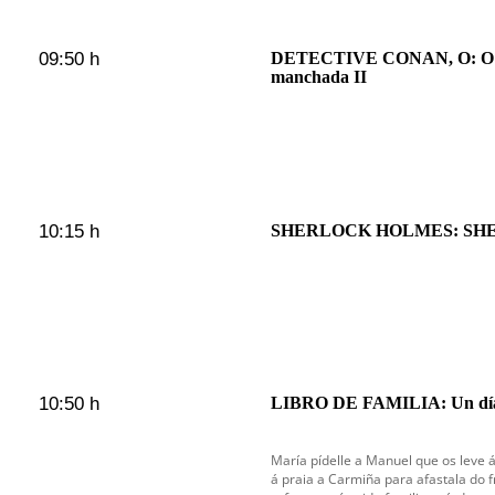
09:50 h
DETECTIVE CONAN, O: O h
manchada II
10:15 h
SHERLOCK HOLMES: SH
10:50 h
LIBRO DE FAMILIA: Un día
María pídelle a Manuel que os leve 
á praia a Carmiña para afastala do 