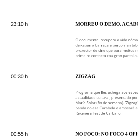
23:10 h
MORREU O DEMO, ACABO
O documental recupera a vida nómad
deixaban a barraca e percorrían tab
proxector de cine que para moitos 
primeiro contacto coa gran pantalla.
00:30 h
ZIGZAG
Programa que lles achega aos espec
actualidade cultural, presentado por 
María Solar (fin de semana). 'Zigza
banda noiesa Carabela e amosará as
Rexenera Fest de Carballo.
00:55 h
NO FOCO: NO FOCO 4 OF