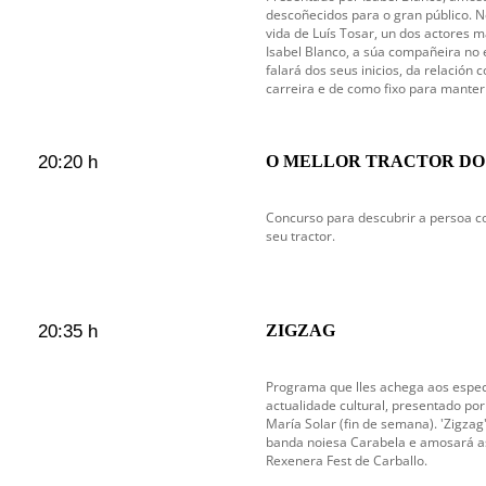
descoñecidos para o gran público. N
vida de Luís Tosar, un dos actores m
Isabel Blanco, a súa compañeira no e
falará dos seus inicios, da relación 
carreira e de como fixo para manter 
20:20 h
O MELLOR TRACTOR D
Concurso para descubrir a persoa c
seu tractor.
20:35 h
ZIGZAG
Programa que lles achega aos espec
actualidade cultural, presentado por 
María Solar (fin de semana). 'Zigza
banda noiesa Carabela e amosará as
Rexenera Fest de Carballo.