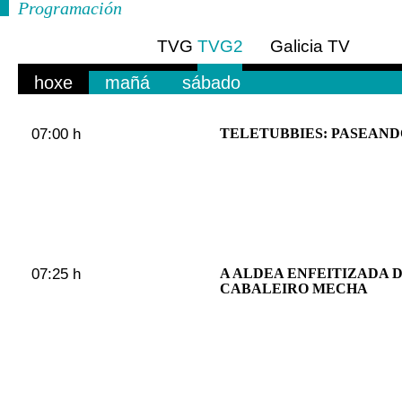
Programación
TVG
TVG2
Galicia TV
Europa
hoxe
mañá
sábado
07:00 h
TELETUBBIES: PASEAND
07:25 h
A ALDEA ENFEITIZADA D
CABALEIRO MECHA