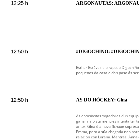
12:25 h
ARGONAUTAS: ARGONAU
12:50 h
#DIGOCHIÑO: #DIGOCHIÑ
Esther Estévez e o raposo Digochiño
pequenos da casa e dan paso ás serie
12:50 h
AS DO HÓCKEY: Gina
As entusiastas xogadoras dun equip
gañar na pista mentres intenta ter t
amor. Gina é a nova fichaxe sopresa
Emma, pero a súa chegada non parec
relación con Lorena. Mentres, Anna 