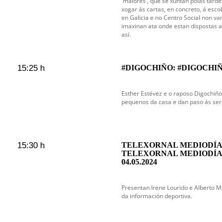
'maiores', que se xuntan polas tarde
xogar ás cartas, en concreto, á esco
en Galicia e no Centro Social non va
imaxinan ata onde estan dispostas 
así.
15:25 h
#DIGOCHIÑO: #DIGOCHIÑ
Esther Estévez e o raposo Digochiño
pequenos da casa e dan paso ás serie
15:30 h
TELEXORNAL MEDIODÍA 
TELEXORNAL MEDIODÍA
04.05.2024
Presentan Irene Lourido e Alberto
da información deportiva.