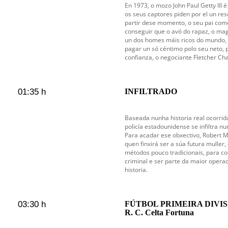
En 1973, o mozo John Paul Getty III
os seus captores piden por el un res
partir dese momento, o seu pai com
conseguir que o avó do rapaz, o mag
un dos homes máis ricos do mundo, 
pagar un só céntimo polo seu neto,
confianza, o negociante Fletcher Cha
01:35 h
INFILTRADO
Baseada nunha historia real ocorrid
policía estadounidense se infiltra 
Para acadar ese obxectivo, Robert Ma
quen finxirá ser a súa futura muller,
métodos pouco tradicionais, para c
criminal e ser parte da maior opera
historia.
03:30 h
FÚTBOL PRIMEIRA DIVISIÓ
R. C. Celta Fortuna