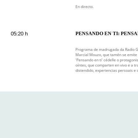
En directo.
05:20 h
PENSANDO EN TI: PENSAN
en emisión
Programa de madrugada da Radio Gal
Marcial Mouzo, que tamén se emite c
'Pensando en ti' cédelle o protagoni
oíntes, que comparten en vivo e a tr
distendido, experiencias persoais e 