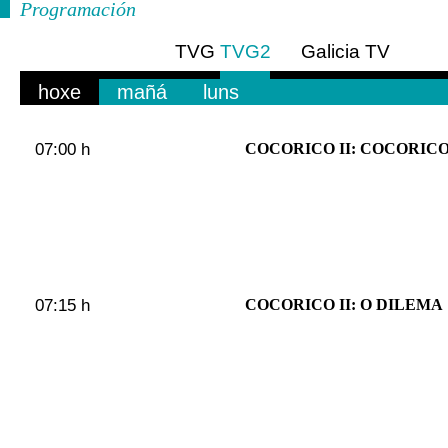
Programación
TVG
TVG2
Galicia TV
Europa
hoxe
mañá
luns
07:00 h
COCORICO II: COCORIC
07:15 h
COCORICO II: O DILEMA