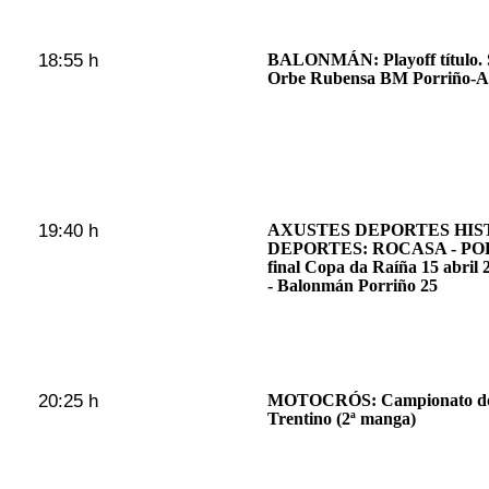
18:55 h
BALONMÁN: Playoff título. S
Orbe Rubensa BM Porriño-At
19:40 h
AXUSTES DEPORTES HIST
DEPORTES: ROCASA - PORR
final Copa da Raíña 15 abril
- Balonmán Porriño 25
20:25 h
MOTOCRÓS: Campionato do 
Trentino (2ª manga)