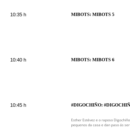
10:35 h
MIBOTS: MIBOTS 5
10:40 h
MIBOTS: MIBOTS 6
10:45 h
#DIGOCHIÑO: #DIGOCHIÑ
Esther Estévez e o raposo Digochiño
pequenos da casa e dan paso ás serie