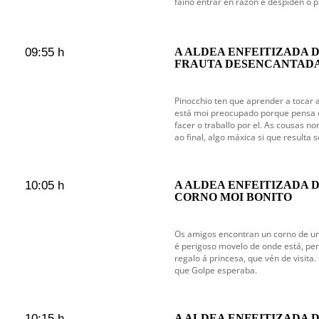
faino entrar en razón e despiden o 
09:55 h
A ALDEA ENFEITIZADA D
FRAUTA DESENCANTAD
Pinocchio ten que aprender a tocar a
está moi preocupado porque pensa q
facer o traballo por el. As cousas no
ao final, algo máxica si que resulta s
10:05 h
A ALDEA ENFEITIZADA D
CORNO MOI BONITO
Os amigos encontran un corno de un
é perigoso movelo de onde está, pero
regalo á princesa, que vén de visita.
que Golpe esperaba.
10:15 h
A ALDEA ENFEITIZADA D