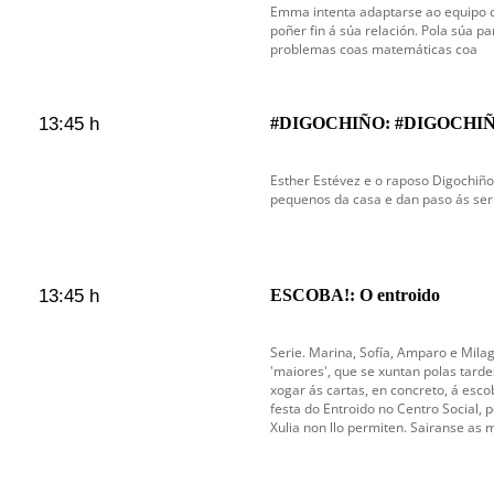
Emma intenta adaptarse ao equipo 
poñer fin á súa relación. Pola súa pa
problemas coas matemáticas coa
13:45 h
#DIGOCHIÑO: #DIGOCHIÑ
Esther Estévez e o raposo Digochiño
pequenos da casa e dan paso ás serie
13:45 h
ESCOBA!: O entroido
Serie. Marina, Sofía, Amparo e Mila
'maiores', que se xuntan polas tarde
xogar ás cartas, en concreto, á esc
festa do Entroido no Centro Social, 
Xulia non llo permiten. Sairanse as 