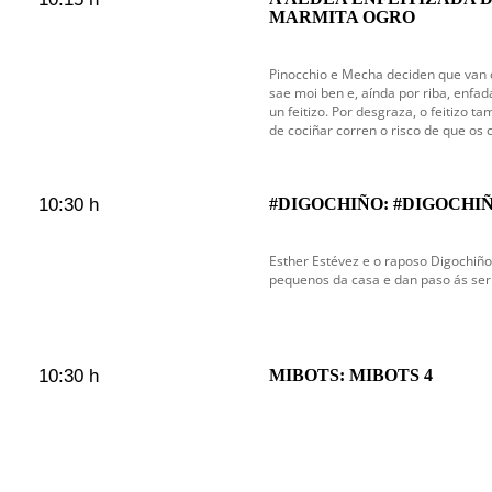
MARMITA OGRO
Pinocchio e Mecha deciden que van co
sae moi ben e, aínda por riba, enfad
un feitizo. Por desgraza, o feitizo t
de cociñar corren o risco de que os 
10:30 h
#DIGOCHIÑO: #DIGOCHIÑ
Esther Estévez e o raposo Digochiño
pequenos da casa e dan paso ás serie
10:30 h
MIBOTS: MIBOTS 4