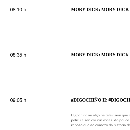
08:10 h
MOBY DICK: MOBY DICK 
08:35 h
MOBY DICK: MOBY DICK 
09:05 h
#DIGOCHIÑO II: #DIGOCHI
Digochiño ve algo na televisión que
película sen cor nin voces. Ao pouco
raposo que ao comezo da historia do