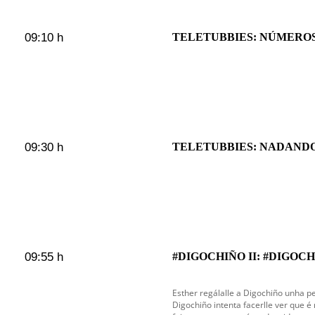
09:10 h
TELETUBBIES: NÚMEROS
09:30 h
TELETUBBIES: NADAND
09:55 h
#DIGOCHIÑO II: #DIGOCHI
Esther regálalle a Digochiño unha p
Digochiño intenta facerlle ver que é