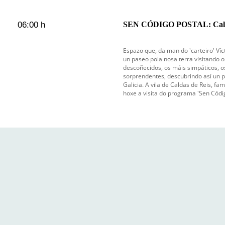
06:00 h
SEN CÓDIGO POSTAL: Calda
Espazo que, da man do 'carteiro' Ví
un paseo pola nosa terra visitando 
descoñecidos, os máis simpáticos, o
sorprendentes, descubrindo así un 
Galicia. A vila de Caldas de Reis, f
hoxe a visita do programa 'Sen Códig