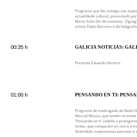
Programa que lles achega aos espec
actualidade cultural, presentado por 
María Solar (fin de semana). 'Zigzag'
artista Pablo Barreiro e do fotógrafo
00:35 h
GALICIA NOTICIAS: GAL
Presenta Eduardo Herrero.
01:00 h
PENSANDO EN TI: PENSAN
en emisión
Programa de madrugada da Radio Gal
Marcial Mouzo, que tamén se emite c
'Pensando en ti' cédelle o protagoni
oíntes, que comparten en vivo e a tr
distendido, experiencias persoais e 