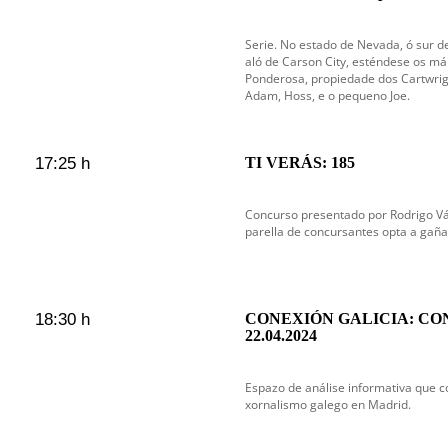
Serie. No estado de Nevada, ó sur de
aló de Carson City, esténdese os m
Ponderosa, propiedade dos Cartwright
Adam, Hoss, e o pequeno Joe.
17:25 h
TI VERÁS: 185
Concurso presentado por Rodrigo V
parella de concursantes opta a gaña
18:30 h
CONEXIÓN GALICIA: CO
22.04.2024
Espazo de análise informativa que c
xornalismo galego en Madrid.