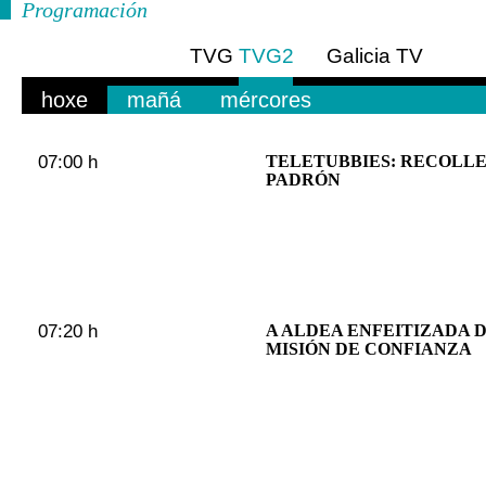
Programación
TVG
TVG2
Galicia TV
Europa
hoxe
mañá
mércores
07:00 h
TELETUBBIES: RECOLL
PADRÓN
07:20 h
A ALDEA ENFEITIZADA 
MISIÓN DE CONFIANZA