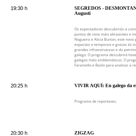
19:30 h
SEGREDOS - DESMONTAND
Augusti
Os espectadores descubrirán a comu
puntos de vista máis abraiantes e i
Nogueira e Alicia Burton, este novo
espaciais e temporais e grazas ás i
grandes infraestruturas e do patrimo
galego. O programa descubrirá hoxe
galegos máis emblemáticos. O progra
Faramello e Baión para analizar a re
20:25 h
VIVIR AQUÍ: En galego da em
Programa de reportaxes.
20:30 h
ZIGZAG