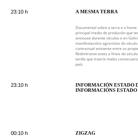
23:10 h
A MESMA TERRA
Documental sobre a terra e o home n
principal medio de produción que te
ansiouse durante séculos e en Galic
manifestacións agraristas do século
contractual existente entre os propie
Redimíronse estes a finais do século
tardía que traería malas consecuen
país.
23:10 h
INFORMACIÓN ESTADO 
INFORMACIÓNS ESTADO
00:10 h
ZIGZAG