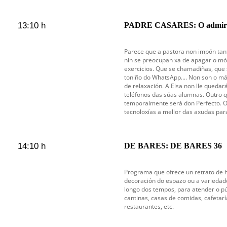
13:10 h
PADRE CASARES: O admirad
Parece que a pastora non impón tan
nin se preocupan xa de apagar o mó
exercicios. Que se chamadiñas, que
toniño do WhatsApp.... Non son o m
de relaxación. A Elsa non lle queda
teléfonos das súas alumnas. Outro 
temporalmente será don Perfecto. O
tecnoloxías a mellor das axudas par
14:10 h
DE BARES: DE BARES 36
Programa que ofrece un retrato de ho
decoración do espazo ou a variedad
longo dos tempos, para atender o pú
cantinas, casas de comidas, cafetarí
restaurantes, etc.