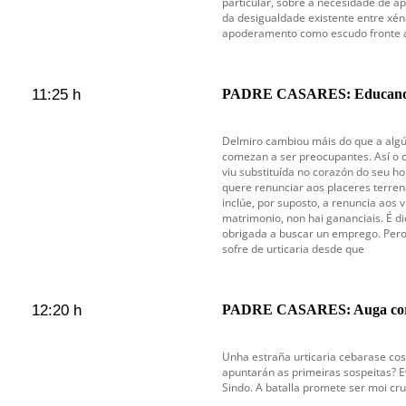
particular, sobre a necesidade de a
da desigualdade existente entre xén
apoderamento como escudo fronte á 
11:25 h
PADRE CASARES: Educando
Delmiro cambiou máis do que a algún
comezan a ser preocupantes. Así o c
viu substituída no corazón do seu ho
quere renunciar aos placeres terren
inclúe, por suposto, a renuncia aos 
matrimonio, non hai gananciais. É di
obrigada a buscar un emprego. Pero 
sofre de urticaria desde que
12:20 h
PADRE CASARES: Auga corr
Unha estraña urticaria cebarase cos
apuntarán as primeiras sospeitas? E
Sindo. A batalla promete ser moi cru