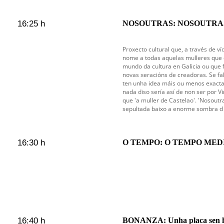
16:25 h
NOSOUTRAS: NOSOUTRAS
Proxecto cultural que, a través de ví
nome a todas aquelas mulleres que 
mundo da cultura en Galicia ou que 
novas xeracións de creadoras. Se f
ten unha idea máis ou menos exacta 
nada diso sería así de non ser por Vi
que 'a muller de Castelao'. 'Nosoutr
sepultada baixo a enorme sombra d
16:30 h
O TEMPO: O TEMPO MEDIO
16:40 h
BONANZA: Unha placa sen 