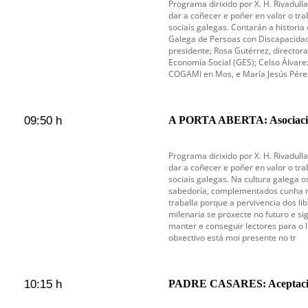
Programa dirixido por X. H. Rivadul
dar a coñecer e poñer en valor o tra
sociais galegas. Contarán a historia
Galega de Persoas con Discapacida
presidente; Rosa Gutérrez, director
Economía Social (GES); Celso Álvare
COGAMI en Mos, e María Jesús Pérez
09:50 h
A PORTA ABERTA: Asociació
Programa dirixido por X. H. Rivadul
dar a coñecer e poñer en valor o tra
sociais galegas. Na cultura galega o
sabedoría, complementados cunha ric
traballa porque a pervivencia dos li
milenaria se proxecte no futuro e si
manter e conseguir lectores para o l
obxectivo está moi presente no tr
10:15 h
PADRE CASARES: Aceptac