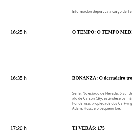
Información deportiva a cargo de Te
16:25 h
O TEMPO: O TEMPO MEDIO
16:35 h
BONANZA: O derradeiro tro
Serie. No estado de Nevada, ó sur de
aló de Carson City, esténdese os m
Ponderosa, propiedade dos Cartwright
Adam, Hoss, e o pequeno Joe.
17:20 h
TI VERÁS: 175