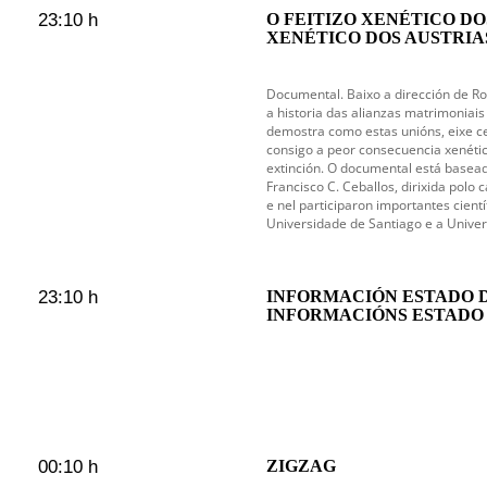
23:10 h
O FEITIZO XENÉTICO DO
XENÉTICO DOS AUSTRIAS
Documental. Baixo a dirección de Rog
a historia das alianzas matrimoniais
demostra como estas unións, eixe ce
consigo a peor consecuencia xenéti
extinción. O documental está basea
Francisco C. Ceballos, dirixida polo 
e nel participaron importantes cientí
Universidade de Santiago e a Unive
23:10 h
INFORMACIÓN ESTADO 
INFORMACIÓNS ESTADO
00:10 h
ZIGZAG