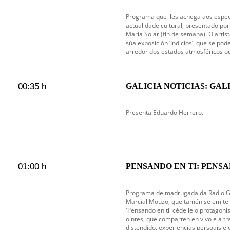
Programa que lles achega aos espec
actualidade cultural, presentado por 
María Solar (fin de semana). O artist
súa exposición ‘Indicios’, que se pod
arredor dos estados atmosféricos o
00:35 h
GALICIA NOTICIAS: GAL
Presenta Eduardo Herrero.
01:00 h
PENSANDO EN TI: PENSAN
en emisión
Programa de madrugada da Radio Gal
Marcial Mouzo, que tamén se emite c
'Pensando en ti' cédelle o protagoni
oíntes, que comparten en vivo e a tr
distendido, experiencias persoais e 