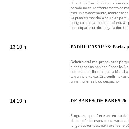
débeda foi fraccionada en cómodos 
parado no seu enfrontamento co mat
tras un esvaecemento, mantense sem
xa puxo en marcha o seu plan para l
obrigalo a pasar polo quirófano. Un
por atoparlle un titor legal a don Cri
13:10 h
PADRE CASARES: Portas p
Delmiro está moi preocupado porqu
e por censo xa non son Concello. No
polo que non llo conta nin a Moncha
ten unha amante. Cre confirmar as s
unha muller saíu do despacho.
14:10 h
DE BARES: DE BARES 26
Programa que ofrece un retrato de ho
decoración do espazo ou a variedad
longo dos tempos, para atender o pú