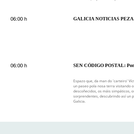
06:00 h
GALICIA NOTICIAS PEZAS: 
06:00 h
SEN CÓDIGO POSTAL: Pont
Espazo que, da man do 'carteiro' Ví
un paseo pola nosa terra visitando 
descoñecidos, os máis simpáticos, o
sorprendentes, descubrindo así un 
Galicia.