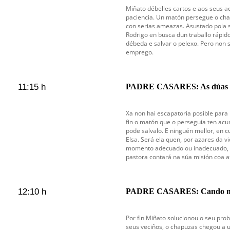
Miñato débelles cartos e aos seus a
paciencia. Un matón persegue o cha
con serias ameazas. Asustado pola s
Rodrigo en busca dun traballo rápido
débeda e salvar o pelexo. Pero non
emprego.
11:15 h
PADRE CASARES: As dúas c
Xa non hai escapatoria posible para 
fin o matón que o perseguía ten acu
pode salvalo. E ninguén mellor, en c
Elsa. Será ela quen, por azares da vi
momento adecuado ou inadecuado, 
pastora contará na súa misión coa a
12:10 h
PADRE CASARES: Cando ma
Por fin Miñato solucionou o seu pro
seus veciños, o chapuzas chegou a u