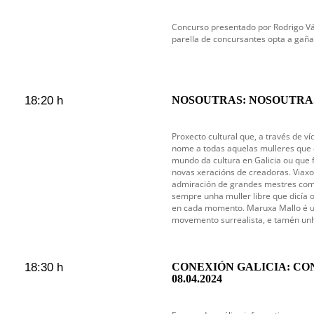
Concurso presentado por Rodrigo V
parella de concursantes opta a gaña
18:20 h
NOSOUTRAS: NOSOUTRAS
Proxecto cultural que, a través de ví
nome a todas aquelas mulleres que 
mundo da cultura en Galicia ou que 
novas xeracións de creadoras. Viax
admiración de grandes mestres como
sempre unha muller libre que dicía 
en cada momento. Maruxa Mallo é u
movemento surrealista, e tamén un
18:30 h
CONEXIÓN GALICIA: CO
08.04.2024