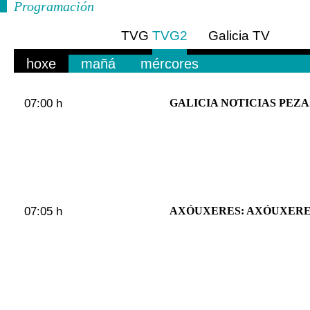
Programación
TVG
TVG2
Galicia TV
Europa
hoxe
mañá
mércores
07:00 h
GALICIA NOTICIAS PEZAS: 
07:05 h
AXÓUXERES: AXÓUXERE