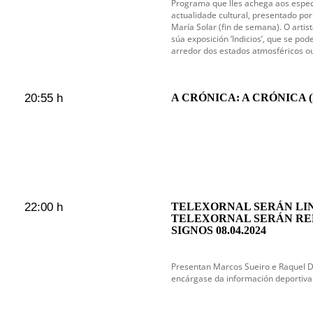
Programa que lles achega aos espec
actualidade cultural, presentado por 
María Solar (fin de semana). O artist
súa exposición ‘Indicios’, que se pod
arredor dos estados atmosféricos o
20:55 h
A CRÓNICA: A CRÓNICA (D
22:00 h
TELEXORNAL SERÁN LIN
TELEXORNAL SERÁN RE
SIGNOS 08.04.2024
Presentan Marcos Sueiro e Raquel 
encárgase da información deportiva