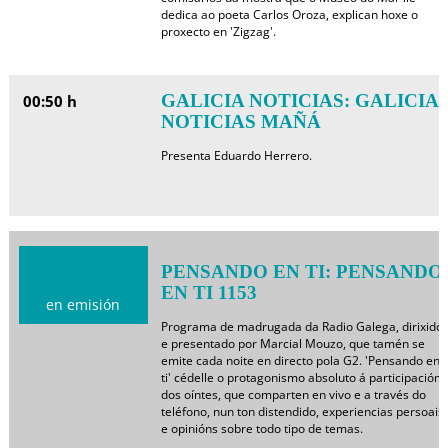
dedica ao poeta Carlos Oroza, explican hoxe o
proxecto en 'Zigzag'.
GALICIA NOTICIAS: GALICIA
00:50 h
NOTICIAS MAÑÁ
Presenta Eduardo Herrero.
PENSANDO EN TI: PENSANDO
EN TI 1153
en emisión
Programa de madrugada da Radio Galega, dirixido
e presentado por Marcial Mouzo, que tamén se
emite cada noite en directo pola G2. 'Pensando en
ti' cédelle o protagonismo absoluto á participación
dos oíntes, que comparten en vivo e a través do
teléfono, nun ton distendido, experiencias persoais
e opinións sobre todo tipo de temas.