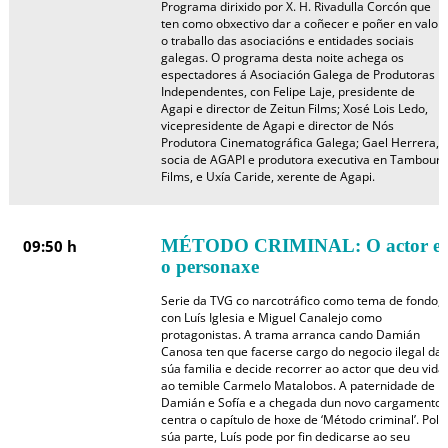
Programa dirixido por X. H. Rivadulla Corcón que
ten como obxectivo dar a coñecer e poñer en valor
o traballo das asociacións e entidades sociais
galegas. O programa desta noite achega os
espectadores á Asociación Galega de Produtoras
Independentes, con Felipe Laje, presidente de
Agapi e director de Zeitun Films; Xosé Lois Ledo,
vicepresidente de Agapi e director de Nós
Produtora Cinematográfica Galega; Gael Herrera,
socia de AGAPI e produtora executiva en Tamboura
Films, e Uxía Caride, xerente de Agapi.
MÉTODO CRIMINAL: O actor e
09:50 h
o personaxe
Serie da TVG co narcotráfico como tema de fondo,
con Luís Iglesia e Miguel Canalejo como
protagonistas. A trama arranca cando Damián
Canosa ten que facerse cargo do negocio ilegal da
súa familia e decide recorrer ao actor que deu vida
ao temible Carmelo Matalobos. A paternidade de
Damián e Sofía e a chegada dun novo cargamento
centra o capítulo de hoxe de ‘Método criminal’. Pola
súa parte, Luís pode por fin dedicarse ao seu