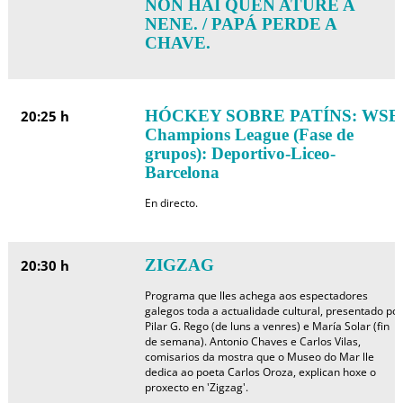
NON HAI QUEN ATURE A
NENE. / PAPÁ PERDE A
CHAVE.
HÓCKEY SOBRE PATÍNS: WSE
20:25 h
Champions League (Fase de
grupos): Deportivo-Liceo-
Barcelona
En directo.
ZIGZAG
20:30 h
Programa que lles achega aos espectadores
galegos toda a actualidade cultural, presentado por
Pilar G. Rego (de luns a venres) e María Solar (fin
de semana). Antonio Chaves e Carlos Vilas,
comisarios da mostra que o Museo do Mar lle
dedica ao poeta Carlos Oroza, explican hoxe o
proxecto en 'Zigzag'.