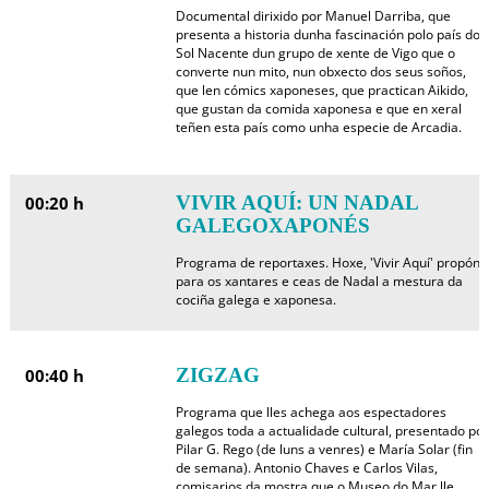
Documental dirixido por Manuel Darriba, que
presenta a historia dunha fascinación polo país do
Sol Nacente dun grupo de xente de Vigo que o
converte nun mito, nun obxecto dos seus soños,
que len cómics xaponeses, que practican Aikido,
que gustan da comida xaponesa e que en xeral
teñen esta país como unha especie de Arcadia.
VIVIR AQUÍ: UN NADAL
00:20 h
GALEGOXAPONÉS
Programa de reportaxes. Hoxe, 'Vivir Aquí' propón
para os xantares e ceas de Nadal a mestura da
cociña galega e xaponesa.
ZIGZAG
00:40 h
Programa que lles achega aos espectadores
galegos toda a actualidade cultural, presentado por
Pilar G. Rego (de luns a venres) e María Solar (fin
de semana). Antonio Chaves e Carlos Vilas,
comisarios da mostra que o Museo do Mar lle