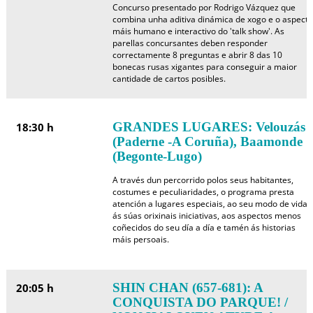
Concurso presentado por Rodrigo Vázquez que
combina unha aditiva dinámica de xogo e o aspecto
máis humano e interactivo do 'talk show'. As
parellas concursantes deben responder
correctamente 8 preguntas e abrir 8 das 10
bonecas rusas xigantes para conseguir a maior
cantidade de cartos posibles.
GRANDES LUGARES: Velouzás
18:30 h
(Paderne -A Coruña), Baamonde
(Begonte-Lugo)
A través dun percorrido polos seus habitantes,
costumes e peculiaridades, o programa presta
atención a lugares especiais, ao seu modo de vida,
ás súas orixinais iniciativas, aos aspectos menos
coñecidos do seu día a día e tamén ás historias
máis persoais.
SHIN CHAN (657-681): A
20:05 h
CONQUISTA DO PARQUE! /