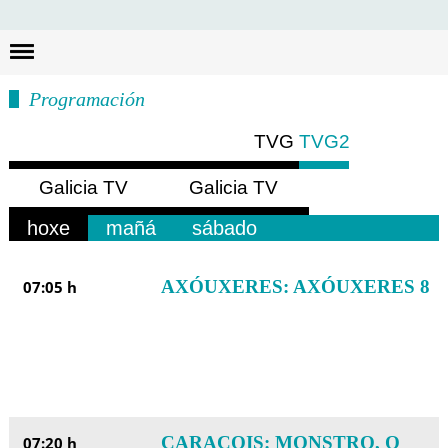
Busc
Programación
TVG
TVG2
Galicia TV
Galicia TV
Europa
América
hoxe
mañá
sábado
AXÓUXERES: AXÓUXERES 8
07:05 h
CARACOIS: MONSTRO, O
07:20 h