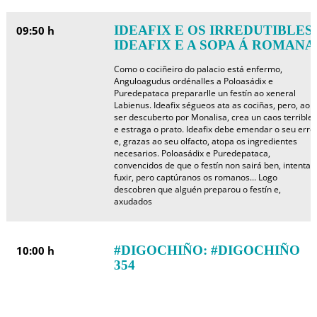
IDEAFIX E OS IRREDUTIBLES:
09:50 h
IDEAFIX E A SOPA Á ROMANA
Como o cociñeiro do palacio está enfermo,
Anguloagudus ordénalles a Poloasádix e
Puredepataca prepararlle un festín ao xeneral
Labienus. Ideafix ségueos ata as cociñas, pero, ao
ser descuberto por Monalisa, crea un caos terrible
e estraga o prato. Ideafix debe emendar o seu erro
e, grazas ao seu olfacto, atopa os ingredientes
necesarios. Poloasádix e Puredepataca,
convencidos de que o festín non sairá ben, intentan
fuxir, pero captúranos os romanos... Logo
descobren que alguén preparou o festín e,
axudados
#DIGOCHIÑO: #DIGOCHIÑO
10:00 h
354