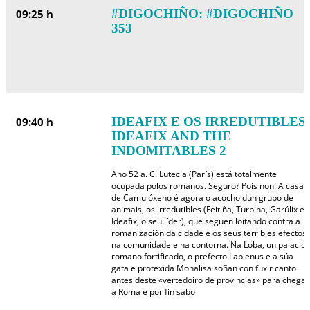
#DIGOCHIÑO: #DIGOCHIÑO
09:25 h
353
IDEAFIX E OS IRREDUTIBLES:
09:40 h
IDEAFIX AND THE
INDOMITABLES 2
Ano 52 a. C. Lutecia (París) está totalmente
ocupada polos romanos. Seguro? Pois non! A casa
de Camulóxeno é agora o acocho dun grupo de
animais, os irredutibles (Feitiña, Turbina, Garúlix e
Ideafix, o seu líder), que seguen loitando contra a
romanización da cidade e os seus terribles efectos
na comunidade e na contorna. Na Loba, un palacio
romano fortificado, o prefecto Labienus e a súa
gata e protexida Monalisa soñan con fuxir canto
antes deste «vertedoiro de provincias» para chegar
a Roma e por fin sabo