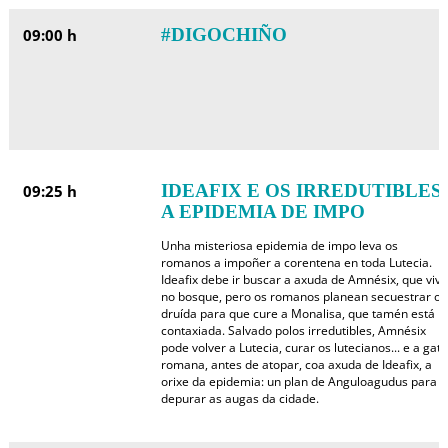
#DIGOCHIÑO
09:00 h
IDEAFIX E OS IRREDUTIBLES:
09:25 h
A EPIDEMIA DE IMPO
Unha misteriosa epidemia de impo leva os
romanos a impoñer a corentena en toda Lutecia.
Ideafix debe ir buscar a axuda de Amnésix, que vive
no bosque, pero os romanos planean secuestrar o
druída para que cure a Monalisa, que tamén está
contaxiada. Salvado polos irredutibles, Amnésix
pode volver a Lutecia, curar os lutecianos... e a gata
romana, antes de atopar, coa axuda de Ideafix, a
orixe da epidemia: un plan de Anguloagudus para
depurar as augas da cidade.