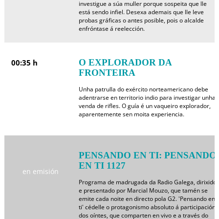
investigue a súa muller porque sospeita que lle
está sendo infiel. Desexa ademais que lle leve
probas gráficas o antes posible, pois o alcalde
enfróntase á reelección.
O EXPLORADOR DA
00:35 h
FRONTEIRA
Unha patrulla do exército norteamericano debe
adentrarse en territorio indio para investigar unha
venda de rifles. O guía é un vaqueiro explorador,
aparentemente sen moita experiencia.
PENSANDO EN TI: PENSANDO
EN TI 1127
en emisión
Programa de madrugada da Radio Galega, dirixido
e presentado por Marcial Mouzo, que tamén se
emite cada noite en directo pola G2. 'Pensando en
ti' cédelle o protagonismo absoluto á participación
dos oíntes, que comparten en vivo e a través do