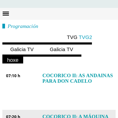
Busc
Programación
TVG
TVG2
Galicia TV
Galicia TV
Europa
América
hoxe
mañá
luns
COCORICO II: AS ANDAINAS
07:10 h
PARA DON CADELO
COCORICO II: A MÁQUINA
07:20 h