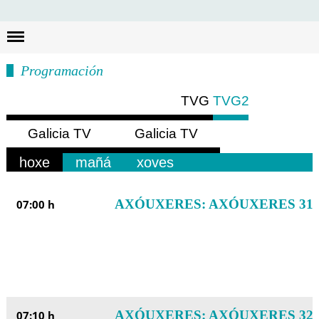
Busc
Programación
TVG
TVG2
Galicia TV
Galicia TV
Europa
América
hoxe
mañá
xoves
AXÓUXERES: AXÓUXERES 31
07:00 h
AXÓUXERES: AXÓUXERES 32
07:10 h