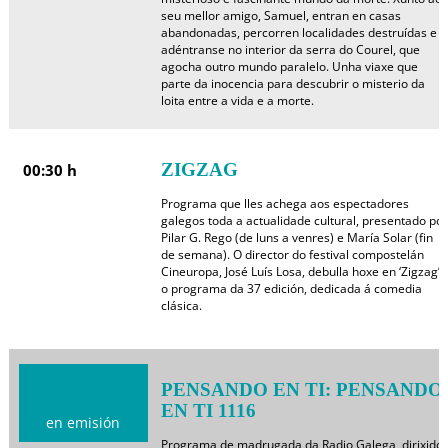
seu mellor amigo, Samuel, entran en casas
abandonadas, percorren localidades destruídas e
adéntranse no interior da serra do Courel, que
agocha outro mundo paralelo. Unha viaxe que
parte da inocencia para descubrir o misterio da
loita entre a vida e a morte.
ZIGZAG
00:30 h
Programa que lles achega aos espectadores
galegos toda a actualidade cultural, presentado por
Pilar G. Rego (de luns a venres) e María Solar (fin
de semana). O director do festival compostelán
Cineuropa, José Luís Losa, debulla hoxe en ‘Zigzag’
o programa da 37 edición, dedicada á comedia
clásica.
PENSANDO EN TI: PENSANDO
EN TI 1116
en emisión
Programa de madrugada da Radio Galega, dirixido