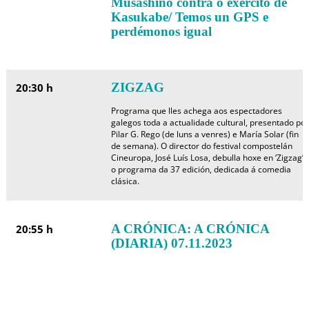
Musashino contra o exército de
Kasukabe/ Temos un GPS e
perdémonos igual
ZIGZAG
20:30 h
Programa que lles achega aos espectadores
galegos toda a actualidade cultural, presentado por
Pilar G. Rego (de luns a venres) e María Solar (fin
de semana). O director do festival compostelán
Cineuropa, José Luís Losa, debulla hoxe en ‘Zigzag’
o programa da 37 edición, dedicada á comedia
clásica.
A CRÓNICA: A CRÓNICA
20:55 h
(DIARIA) 07.11.2023