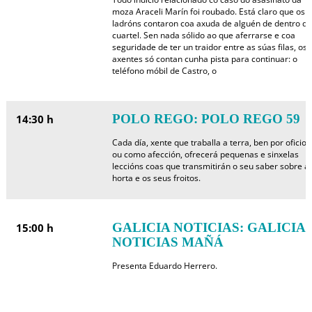
moza Araceli Marín foi roubado. Está claro que os
ladróns contaron coa axuda de alguén de dentro do
cuartel. Sen nada sólido ao que aferrarse e coa
seguridade de ter un traidor entre as súas filas, os
axentes só contan cunha pista para continuar: o
teléfono móbil de Castro, o
POLO REGO: POLO REGO 59
14:30 h
Cada día, xente que traballa a terra, ben por oficio
ou como afección, ofrecerá pequenas e sinxelas
leccións coas que transmitirán o seu saber sobre a
horta e os seus froitos.
GALICIA NOTICIAS: GALICIA
15:00 h
NOTICIAS MAÑÁ
Presenta Eduardo Herrero.