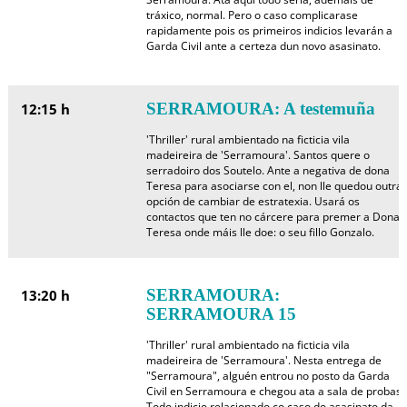
tráxico, normal. Pero o caso complicarase
rapidamente pois os primeiros indicios levarán a
Garda Civil ante a certeza dun novo asasinato.
SERRAMOURA: A testemuña
12:15 h
'Thriller' rural ambientado na ficticia vila
madeireira de 'Serramoura'. Santos quere o
serradoiro dos Soutelo. Ante a negativa de dona
Teresa para asociarse con el, non lle quedou outra
opción de cambiar de estratexia. Usará os
contactos que ten no cárcere para premer a Dona
Teresa onde máis lle doe: o seu fillo Gonzalo.
SERRAMOURA:
13:20 h
SERRAMOURA 15
'Thriller' rural ambientado na ficticia vila
madeireira de 'Serramoura'. Nesta entrega de
"Serramoura", alguén entrou no posto da Garda
Civil en Serramoura e chegou ata a sala de probas.
Todo indicio relacionado co caso do asasinato da