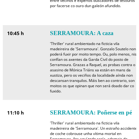
entre veciños e expertos buscadores de tesouros
por facerse co ouro dun galeón afundido.
SERRAMOURA: A caza
10:45 h
'Thriller' rural ambientado na ficticia vila
madeireira de 'Serramoura'. Gonzalo Soutelo non
poderá fuxir por moito tempo. Ou, polo menos, niso
confían os axentes da Garda Civil do posto de
Serramoura. Grazas a Raquel, as probas contra o
asasino de Mónica Triáns xa están en mans da
xustiza, pero os veciños da localidade aínda non
descansan tranquilos. Máis ben ao contrario, son
moitos os que opinan que non será doado dar co
fuxido.
SERRAMOURA: Poñerse en pé
11:10 h
'Thriller' rural ambientado na ficticia vila
madeireira de 'Serramoura'. Un estraño accidente
de coche cobrouse unha vítima mortal en
Serramoura. Ata aquí todo sería, ademais de