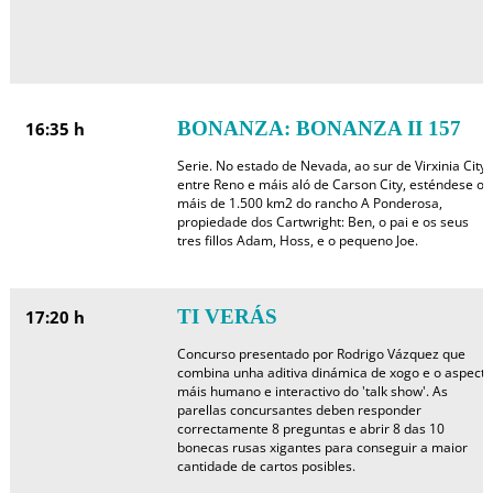
BONANZA: BONANZA II 157
16:35 h
Serie. No estado de Nevada, ao sur de Virxinia City,
entre Reno e máis aló de Carson City, esténdese os
máis de 1.500 km2 do rancho A Ponderosa,
propiedade dos Cartwright: Ben, o pai e os seus
tres fillos Adam, Hoss, e o pequeno Joe.
TI VERÁS
17:20 h
Concurso presentado por Rodrigo Vázquez que
combina unha aditiva dinámica de xogo e o aspecto
máis humano e interactivo do 'talk show'. As
parellas concursantes deben responder
correctamente 8 preguntas e abrir 8 das 10
bonecas rusas xigantes para conseguir a maior
cantidade de cartos posibles.