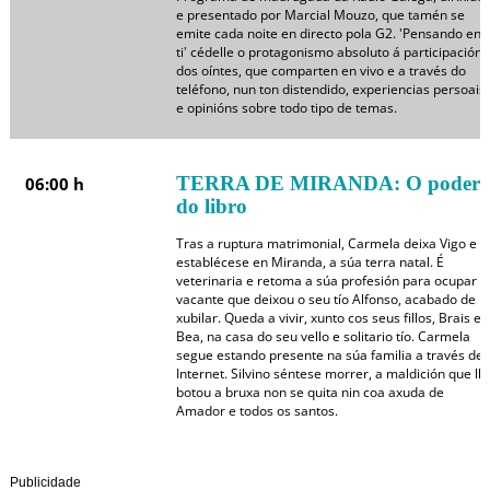
e presentado por Marcial Mouzo, que tamén se
emite cada noite en directo pola G2. 'Pensando en
ti' cédelle o protagonismo absoluto á participación
dos oíntes, que comparten en vivo e a través do
teléfono, nun ton distendido, experiencias persoais
e opinións sobre todo tipo de temas.
TERRA DE MIRANDA: O poder
06:00 h
do libro
Tras a ruptura matrimonial, Carmela deixa Vigo e
establécese en Miranda, a súa terra natal. É
veterinaria e retoma a súa profesión para ocupar a
vacante que deixou o seu tío Alfonso, acabado de
xubilar. Queda a vivir, xunto cos seus fillos, Brais e
Bea, na casa do seu vello e solitario tío. Carmela
segue estando presente na súa familia a través de
Internet. Silvino séntese morrer, a maldición que lle
botou a bruxa non se quita nin coa axuda de
Amador e todos os santos.
Publicidade