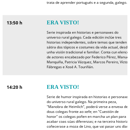
trata de aprender portugués e a segunda, galego.
ERA VISTO!
13:50 h
Serie inspirada en historias e personaxes do
universo rural galego. Cada edición inclúe tres
historias independentes, sobre temas que tenden á
sátira dos tópicos e costumes da vida actual, desde
unha visión tradicional e familiar. Conta cun elenco
de actores encabezado por Federico Pérez, Manuel
Manquiña, Patricia Vázquez, Marcos Pereiro, Víctor
Fábregas e Xosé A. Touriñán.
ERA VISTO!
14:20 h
Serie de humor inspirada en historias e personaxes
do universo rural galego. Na primeira peza,
"Manobra de Heimlich", poderá verse a envexa de
dous colegas fronte ao xefe; en "Cuestión de
honor" os colegas poñen en marcha un plan para
acabar coas súas diferenzas; e na terceira historia
coñecerase a moza de Lino, que vai pasar uns días