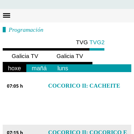
Busc
Programación
TVG
TVG2
Galicia TV
Galicia TV
Europa
América
hoxe
mañá
luns
COCORICO II: CACHEITE
07:05 h
COCORICO II: COCORICO E
07:15 h