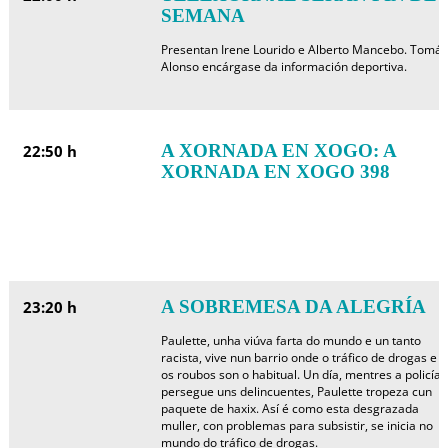
SEMANA
Presentan Irene Lourido e Alberto Mancebo. Tomás
Alonso encárgase da información deportiva.
A XORNADA EN XOGO: A
22:50 h
XORNADA EN XOGO 398
A SOBREMESA DA ALEGRÍA
23:20 h
Paulette, unha viúva farta do mundo e un tanto
racista, vive nun barrio onde o tráfico de drogas e
os roubos son o habitual. Un día, mentres a policía
persegue uns delincuentes, Paulette tropeza cun
paquete de haxix. Así é como esta desgrazada
muller, con problemas para subsistir, se inicia no
mundo do tráfico de drogas.