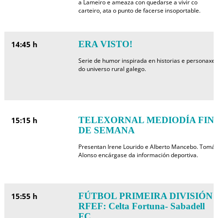
a Lameiro e ameaza con quedarse a vivir co
carteiro, ata o punto de facerse insoportable.
ERA VISTO!
14:45 h
Serie de humor inspirada en historias e personaxes
do universo rural galego.
TELEXORNAL MEDIODÍA FIN
15:15 h
DE SEMANA
Presentan Irene Lourido e Alberto Mancebo. Tomás
Alonso encárgase da información deportiva.
FÚTBOL PRIMEIRA DIVISIÓN
15:55 h
RFEF: Celta Fortuna- Sabadell
FC