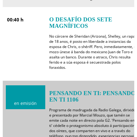
O DESAFÍO DOS SETE
00:40 h
MAGNÍFICOS
No cárcere de Sheridan (Arizona), Shelley, un rapaz
de 18 anos, é posto en liberdade a instancias da
esposa de Chris, o shériff. Pero, inmediatamente, o
mozo únese á banda do mexicano Juan de Toro e
asalta un banco. Durante o atraco, Chris resulta
ferido e a súa esposa é secuestrada polos
foraxidos.
PENSANDO EN TI: PENSANDO
EN TI 1106
en emisión
Programa de madrugada da Radio Galega, dirixido
e presentado por Marcial Mouzo, que tamén se
emite cada noite en directo pola G2. 'Pensando en
ti' cédelle o protagonismo absoluto á participación
dos oíntes, que comparten en vivo e a través do
teléfono, nun ton distendido, experiencias persoais