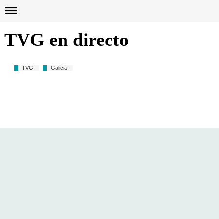
Busc
TVG en directo
TVG
Galicia