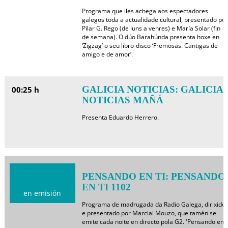
Programa que lles achega aos espectadores
galegos toda a actualidade cultural, presentado por
Pilar G. Rego (de luns a venres) e María Solar (fin
de semana). O dúo Barahúnda presenta hoxe en
‘Zigzag’ o seu libro-disco ‘Fremosas. Cantigas de
amigo e de amor’.
GALICIA NOTICIAS: GALICIA
00:25 h
NOTICIAS MAÑÁ
Presenta Eduardo Herrero.
PENSANDO EN TI: PENSANDO
EN TI 1102
en emisión
Programa de madrugada da Radio Galega, dirixido
e presentado por Marcial Mouzo, que tamén se
emite cada noite en directo pola G2. 'Pensando en