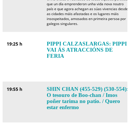
que un día emprenderon unha vida nova noutro
país e que agora achegan as súas vivencias desde
as cidades máis afastadas e os lugares máis
insospeitados, amosados en primeira persoa por
galegos singulares.
PIPPI CALZASLARGAS: PIPPI
19:25 h
VAI ÁS ATRACCIÓNS DE
FERIA
SHIN CHAN (455-529) (530-554):
19:55 h
O tesouro de Boo-chan / Imos
poñer tarima no patio. / Quero
estar enfermo