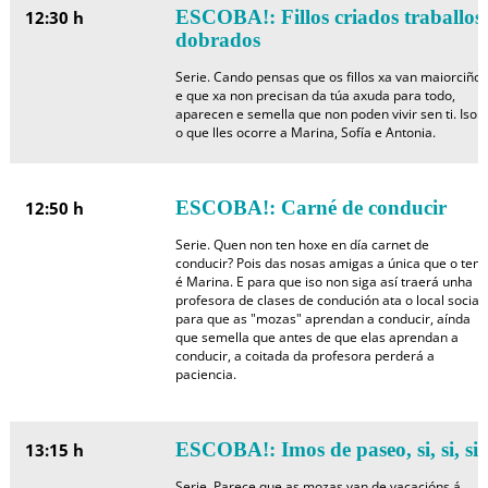
ESCOBA!: Fillos criados traballos
12:30 h
dobrados
Serie. Cando pensas que os fillos xa van maiorciños
e que xa non precisan da túa axuda para todo,
aparecen e semella que non poden vivir sen ti. Iso é
o que lles ocorre a Marina, Sofía e Antonia.
ESCOBA!: Carné de conducir
12:50 h
Serie. Quen non ten hoxe en día carnet de
conducir? Pois das nosas amigas a única que o ten
é Marina. E para que iso non siga así traerá unha
profesora de clases de condución ata o local social
para que as "mozas" aprendan a conducir, aínda
que semella que antes de que elas aprendan a
conducir, a coitada da profesora perderá a
paciencia.
ESCOBA!: Imos de paseo, si, si, si
13:15 h
Serie. Parece que as mozas van de vacacións á