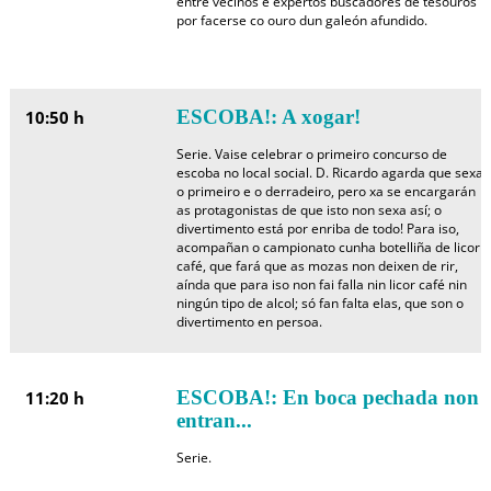
entre veciños e expertos buscadores de tesouros
por facerse co ouro dun galeón afundido.
ESCOBA!: A xogar!
10:50 h
Serie. Vaise celebrar o primeiro concurso de
escoba no local social. D. Ricardo agarda que sexa
o primeiro e o derradeiro, pero xa se encargarán
as protagonistas de que isto non sexa así; o
divertimento está por enriba de todo! Para iso,
acompañan o campionato cunha botelliña de licor
café, que fará que as mozas non deixen de rir,
aínda que para iso non fai falla nin licor café nin
ningún tipo de alcol; só fan falta elas, que son o
divertimento en persoa.
ESCOBA!: En boca pechada non
11:20 h
entran...
Serie.