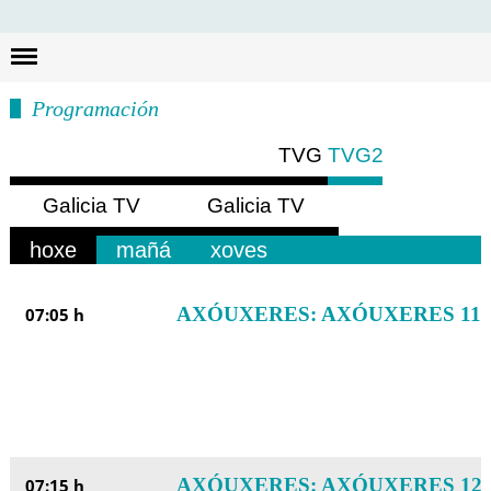
Busc
Programación
TVG
TVG2
Galicia TV
Galicia TV
Europa
América
hoxe
mañá
xoves
AXÓUXERES: AXÓUXERES 11
07:05 h
AXÓUXERES: AXÓUXERES 12
07:15 h