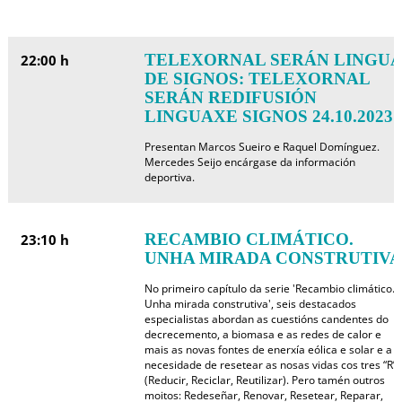
TELEXORNAL SERÁN LINGUA
22:00 h
DE SIGNOS: TELEXORNAL
SERÁN REDIFUSIÓN
LINGUAXE SIGNOS 24.10.2023
Presentan Marcos Sueiro e Raquel Domínguez.
Mercedes Seijo encárgase da información
deportiva.
RECAMBIO CLIMÁTICO.
23:10 h
UNHA MIRADA CONSTRUTIVA
No primeiro capítulo da serie 'Recambio climático.
Unha mirada construtiva', seis destacados
especialistas abordan as cuestións candentes do
decrecemento, a biomasa e as redes de calor e
mais as novas fontes de enerxía eólica e solar e a
necesidade de resetear as nosas vidas cos tres “R”:
(Reducir, Reciclar, Reutilizar). Pero tamén outros
moitos: Redeseñar, Renovar, Resetear, Reparar,