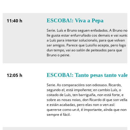
ESCOBA!: Viva a Pepa
11:40 h
Serie. Luís e Bruno seguen enfadados. A Bruno non
lle gusta estar enfurruñado cos demais e vai xunto
a Luís para intentar solucionalo, para que volvan
ser amigos. Parece que Luisiño acepta, pero logo
dun tempo, vai ao salón de peiteados para que
Bruno o peine.
ESCOBA!: Tanto pesas tanto vales
12:05 h
Serie. As comparacións son odiosaso. Ricardo,
segundo el, está impoñente; en cambio Luís, o
coitado de Luís, ten barriguiña, non está forte, e
sobre as nosas noias, don Ricardo di que son vellas
e están acabadas, pero elas non o ven así:
quererse como un é, é importante, aínda que non
sempre é fácil.