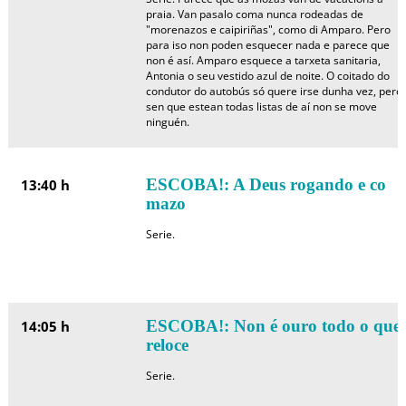
praia. Van pasalo coma nunca rodeadas de
"morenazos e caipiriñas", como di Amparo. Pero
para iso non poden esquecer nada e parece que
non é así. Amparo esquece a tarxeta sanitaria,
Antonia o seu vestido azul de noite. O coitado do
condutor do autobús só quere irse dunha vez, pero
sen que estean todas listas de aí non se move
ninguén.
ESCOBA!: A Deus rogando e co
13:40 h
mazo
Serie.
ESCOBA!: Non é ouro todo o que
14:05 h
reloce
Serie.