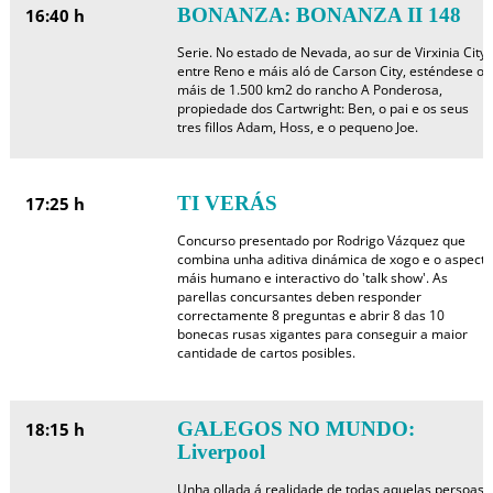
BONANZA: BONANZA II 148
16:40 h
Serie. No estado de Nevada, ao sur de Virxinia City,
entre Reno e máis aló de Carson City, esténdese os
máis de 1.500 km2 do rancho A Ponderosa,
propiedade dos Cartwright: Ben, o pai e os seus
tres fillos Adam, Hoss, e o pequeno Joe.
TI VERÁS
17:25 h
Concurso presentado por Rodrigo Vázquez que
combina unha aditiva dinámica de xogo e o aspecto
máis humano e interactivo do 'talk show'. As
parellas concursantes deben responder
correctamente 8 preguntas e abrir 8 das 10
bonecas rusas xigantes para conseguir a maior
cantidade de cartos posibles.
GALEGOS NO MUNDO:
18:15 h
Liverpool
Unha ollada á realidade de todas aquelas persoas