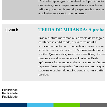
ti' cédelle o protagonismo absoluto á participación
dos oíntes, que comparten en vivo e a través do
teléfono, nun ton distendido, experiencias persoais
e opinións sobre todo tipo de temas.
TERRA DE MIRANDA: A proba
06:00 h
Tras a ruptura matrimonial, Carmela deixa Vigo e
establécese en Miranda, a súa terra natal. É
veterinaria e retoma a súa profesión para ocupar a
vacante que deixou o seu tío Alfonso, acabado de
xubilar. Queda a vivir, xunto cos seus fillos, Brais e
Bea, na casa do seu vello e solitario tío. Brais
apúntase a fútbol esperando ser a admiración das
rapazas. Pero non queda só en apuntarse, xa que
suborna o capitán do equipo contrario para gañar o
partido.
Publicidade
Publicidade
Publicidade