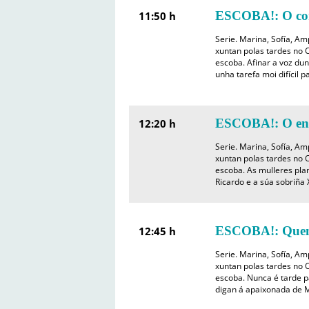
ESCOBA!: O co
11:50 h
Serie. Marina, Sofía, A
xuntan polas tardes no C
escoba. Afinar a voz dun
unha tarefa moi difícil p
ESCOBA!: O en
12:20 h
Serie. Marina, Sofía, A
xuntan polas tardes no C
escoba. As mulleres pla
Ricardo e a súa sobriña 
ESCOBA!: Quen 
12:45 h
Serie. Marina, Sofía, A
xuntan polas tardes no C
escoba. Nunca é tarde p
digan á apaixonada de M