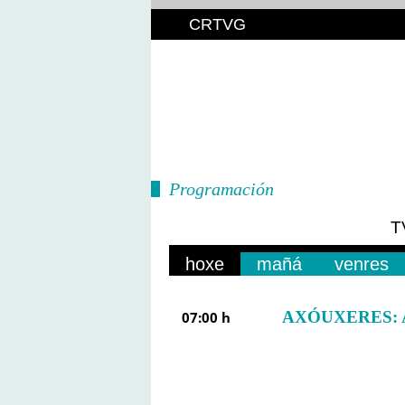
CRTVG
Programación
T
hoxe
mañá
venres
AXÓUXERES: 
07:00 h