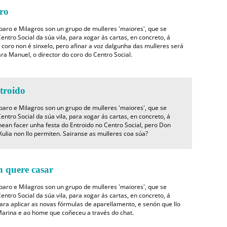
ro
mparo e Milagros son un grupo de mulleres 'maiores', que se
entro Social da súa vila, para xogar ás cartas, en concreto, á
 coro non é sinxelo, pero afinar a voz dalgunha das mulleres será
ara Manuel, o director do coro do Centro Social.
troido
mparo e Milagros son un grupo de mulleres 'maiores', que se
entro Social da súa vila, para xogar ás cartas, en concreto, á
nean facer unha festa do Entroido no Centro Social, pero Don
Xulia non llo permiten. Sairanse as mulleres coa súa?
quere casar
mparo e Milagros son un grupo de mulleres 'maiores', que se
entro Social da súa vila, para xogar ás cartas, en concreto, á
ara aplicar as novas fórmulas de aparellamento, e senón que llo
arina e ao home que coñeceu a través do chat.