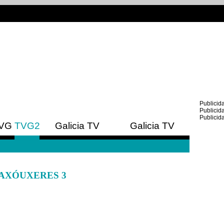
Publicid
Publicid
Publicid
VG
TVG2
Galicia TV
Galicia TV
Europa
América
AXÓUXERES 3