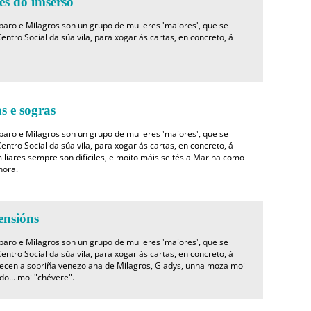
s do imserso
mparo e Milagros son un grupo de mulleres 'maiores', que se
entro Social da súa vila, para xogar ás cartas, en concreto, á
 e sogras
mparo e Milagros son un grupo de mulleres 'maiores', que se
entro Social da súa vila, para xogar ás cartas, en concreto, á
iliares sempre son difíciles, e moito máis se tés a Marina como
nora.
nsións
mparo e Milagros son un grupo de mulleres 'maiores', que se
entro Social da súa vila, para xogar ás cartas, en concreto, á
ecen a sobriña venezolana de Milagros, Gladys, unha moza moi
do... moi "chévere".