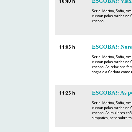
ESCOBA!: Viaxe
10:40 h
Serie. Marina, Sofía, A
xuntan polas tardes no C
escoba.
ESCOBA!: Noras
11:05 h
Serie. Marina, Sofía, A
xuntan polas tardes no C
escoba. As relacións fam
sogra e a Carlota como 
ESCOBA!: As pe
11:25 h
Serie. Marina, Sofía, A
xuntan polas tardes no C
escoba. As mulleres coñ
simpática, pero sobre to