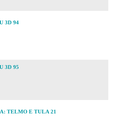
U 3D 94
U 3D 95
A: TELMO E TULA 21