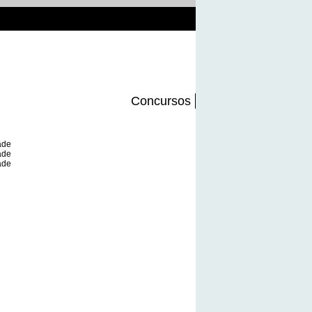
Concursos
ade
ade
ade