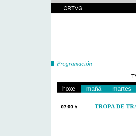
CRTVG
Programación
T
hoxe
mañá
martes
TROPA DE TRA
07:00 h