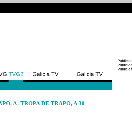
Publicid
Publicid
Publicid
VG
TVG2
Galicia TV
Galicia TV
Europa
América
PO, A: TROPA DE TRAPO, A 30