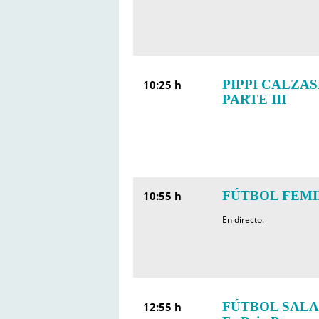
PIPPI CALZA
10:25 h
PARTE III
FÚTBOL FEMINI
10:55 h
En directo.
FÚTBOL SALA: Fú
12:55 h