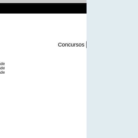
Concursos
ade
ade
ade