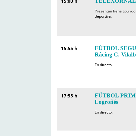
TELEXORNAL 
15:00 h
Presentan Irene Lourid
deportiva.
FÚTBOL SEGUND
15:55 h
Rácing C. Vilalb
En directo.
FÚTBOL PRIMEI
17:55 h
Logroñés
En directo.