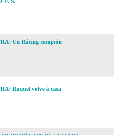
r F. S.
A: Un Rácing campión
: Raquel volve á casa