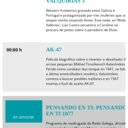
VALQUIRIAS 5
Western fronteirizo gravado entre Galicia e
Portugal e protagonizado por tres mulleres que se
atopan nunha situación límite. Esta noite, en ‘Motel
Valkirias’, Luís Castro secuestra a Carolina na
procura de pistas sobre o paradoiro de Elixio.
AK-47
00:00 h
Película biográfica sobre o inventor e deseñador de
armas pequenas Mikhail Timofeevich Kalashnikov.
Ferido como condutor dun tanque en 1941, ve fallar
a última ametralladora soviética. Kalashnikov
comeza a buscar posibles melloras e en 1947
inventa o fusil de asalto AK-47.
PENSANDO EN TI: PENSANDO
EN TI 1077
en emisión
Programa de madrugada da Radio Galega, dirixido