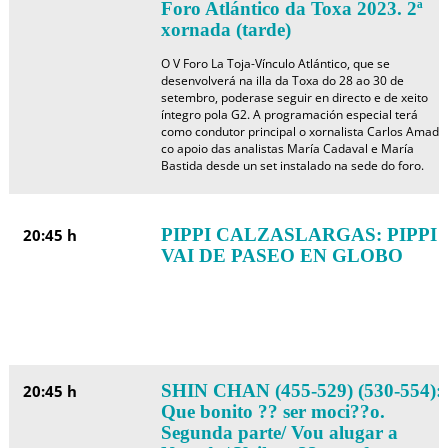
Foro Atlántico da Toxa 2023. 2ª
xornada (tarde)
O V Foro La Toja-Vínculo Atlántico, que se
desenvolverá na illa da Toxa do 28 ao 30 de
setembro, poderase seguir en directo e de xeito
íntegro pola G2. A programación especial terá
como condutor principal o xornalista Carlos Amado
co apoio das analistas María Cadaval e María
Bastida desde un set instalado na sede do foro.
PIPPI CALZASLARGAS: PIPPI
20:45 h
VAI DE PASEO EN GLOBO
SHIN CHAN (455-529) (530-554):
20:45 h
Que bonito ?? ser moci??o.
Segunda parte/ Vou alugar a