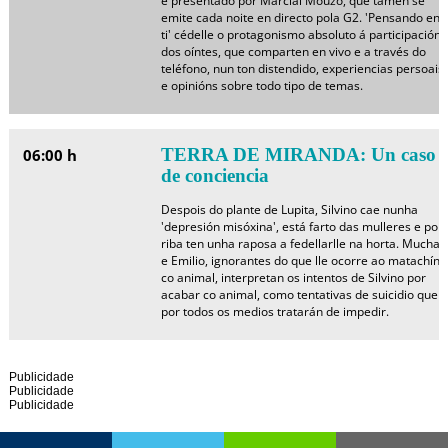
e presentado por Marcial Mouzo, que tamén se
emite cada noite en directo pola G2. 'Pensando en
ti' cédelle o protagonismo absoluto á participación
dos oíntes, que comparten en vivo e a través do
teléfono, nun ton distendido, experiencias persoais
e opinións sobre todo tipo de temas.
TERRA DE MIRANDA: Un caso
06:00 h
de conciencia
Despois do plante de Lupita, Silvino cae nunha
'depresión misóxina', está farto das mulleres e por
riba ten unha raposa a fedellarlle na horta. Mucha
e Emilio, ignorantes do que lle ocorre ao matachín
co animal, interpretan os intentos de Silvino por
acabar co animal, como tentativas de suicidio que
por todos os medios tratarán de impedir.
Publicidade
Publicidade
Publicidade