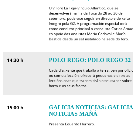
O V Foro La Toja-Vínculo Atlántico, que se
desenvolverá na illa da Toxa do 28 ao 30 de
setembro, poderase seguir en directo e de xeito
íntegro pola G2. A programación especial terá
como condutor principal o xornalista Carlos Amado
co apoio das analistas María Cadaval e María
Bastida desde un set instalado na sede do foro.
POLO REGO: POLO REGO 32
14:30 h
Cada día, xente que traballa a terra, ben por oficio
ou como afección, ofrecerá pequenas e sinxelas
leccións coas que transmitirán o seu saber sobre a
horta e os seus froitos.
GALICIA NOTICIAS: GALICIA
15:00 h
NOTICIAS MAÑÁ
Presenta Eduardo Herrero.