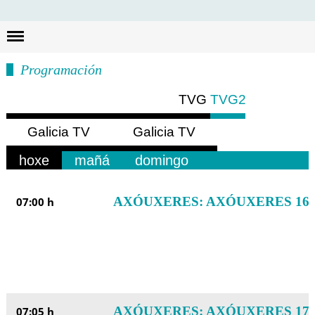
Busc
Programación
TVG
TVG2
Galicia TV
Galicia TV
Europa
América
hoxe
mañá
domingo
AXÓUXERES: AXÓUXERES 16
07:00 h
AXÓUXERES: AXÓUXERES 17
07:05 h