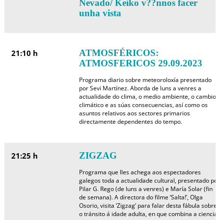
Nevado/ Keiko v??nnos facer
unha vista
ATMOSFÉRICOS:
21:10 h
ATMOSFERICOS 29.09.2023
Programa diario sobre meteoroloxía presentado
por Sevi Martínez. Aborda de luns a venres a
actualidade do clima, o medio ambiente, o cambio
climático e as súas consecuencias, así como os
asuntos relativos aos sectores primarios
directamente dependentes do tempo.
ZIGZAG
21:25 h
Programa que lles achega aos espectadores
galegos toda a actualidade cultural, presentado por
Pilar G. Rego (de luns a venres) e María Solar (fin
de semana). A directora do filme ‘Salta!’, Olga
Osorio, visita ‘Zigzag’ para falar desta fábula sobre
o tránsito á idade adulta, en que combina a ciencia