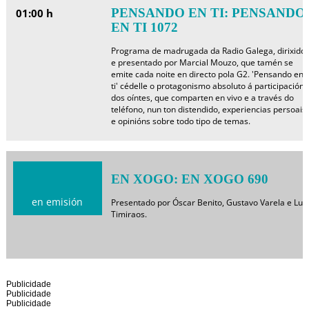
PENSANDO EN TI: PENSANDO
01:00 h
EN TI 1072
Programa de madrugada da Radio Galega, dirixido
e presentado por Marcial Mouzo, que tamén se
emite cada noite en directo pola G2. 'Pensando en
ti' cédelle o protagonismo absoluto á participación
dos oíntes, que comparten en vivo e a través do
teléfono, nun ton distendido, experiencias persoais
e opinións sobre todo tipo de temas.
EN XOGO: EN XOGO 690
en emisión
Presentado por Óscar Benito, Gustavo Varela e Luís
Timiraos.
Publicidade
Publicidade
Publicidade