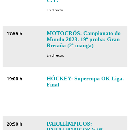
C. F.
En directo.
MOTOCRÓS: Campionato do
17:55 h
Mundo 2023. 19ª proba: Gran
Bretaña (2ª manga)
En directo.
HÓCKEY: Supercopa OK Liga.
19:00 h
Final
PARALÍMPICOS:
20:50 h
PARALIMPICOS V 95