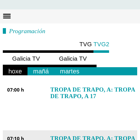
Busc
Programación
TVG
TVG2
Galicia TV
Galicia TV
Europa
América
hoxe
mañá
martes
TROPA DE TRAPO, A: TROPA
07:00 h
DE TRAPO, A 17
TROPA DE TRAPO, A: TROPA
07:10 h